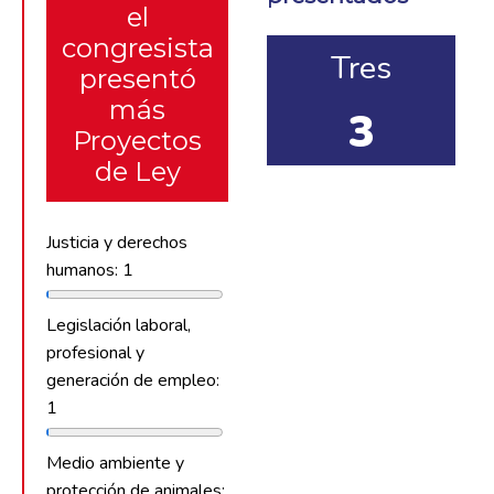
el
congresista
Tres
presentó
más
3
Proyectos
de Ley
Justicia y derechos
humanos: 1
Legislación laboral,
profesional y
generación de empleo:
1
Medio ambiente y
protección de animales: