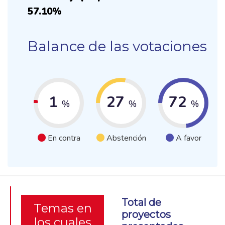
57.10%
Balance de las votaciones
1
27
72
%
%
%
En contra
Abstención
A favor
Total de
Temas en
proyectos
los cuales