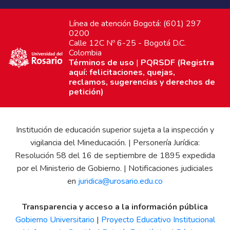
Línea de atención Bogotá: (601) 297
0200
Calle 12C Nº 6-25 - Bogotá D.C.
Colombia
Términos de uso
|
PQRSDF (Registra
aquí: felicitaciones, quejas,
reclamos, sugerencias y derechos de
petición)
Institución de educación superior sujeta a la inspección y
vigilancia del Mineducación. | Personería Jurídica:
Resolución 58 del 16 de septiembre de 1895 expedida
por el Ministerio de Gobierno. | Notificaciones judiciales
en
juridica@urosario.edu.co
Transparencia y acceso a la información pública
Gobierno Universitario
|
Proyecto Educativo Institucional