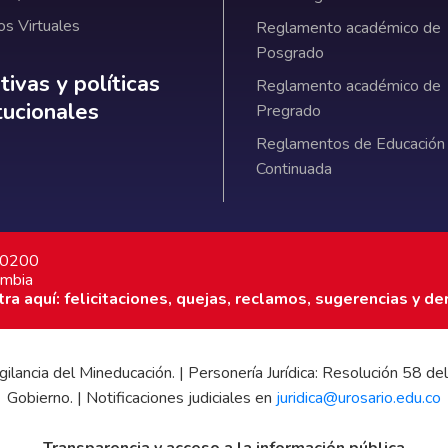
os Virtuales
Reglamento académico de
Posgrado
ativas y políticas institucionales
ivas y políticas
Reglamento académico de
itucionales
Pregrado
Reglamentos de Educación
Continuada
7 0200
ombia
a aquí: felicitaciones, quejas, reclamos, sugerencias y de
 vigilancia del Mineducación. | Personería Jurídica: Resolución 58
Gobierno. | Notificaciones judiciales en
juridica@urosario.edu.co