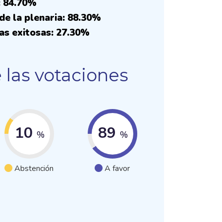
: 84.70%
de la plenaria: 88.30%
as exitosas: 27.30%
 las votaciones
10
89
%
%
Abstención
A favor