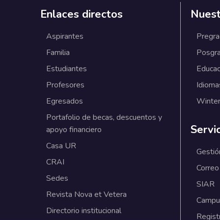
Enlaces directos
Nuest
Aspirantes
Pregr
Familia
Posgr
Estudiantes
Educac
Profesores
Idioma
Egresados
Winter
Portafolio de becas, descuentos y
Servi
apoyo financiero
Casa UR
Gestió
CRAI
Correo
Sedes
SIAR
Revista Nova et Vetera
Campus
Directorio institucional
Regist