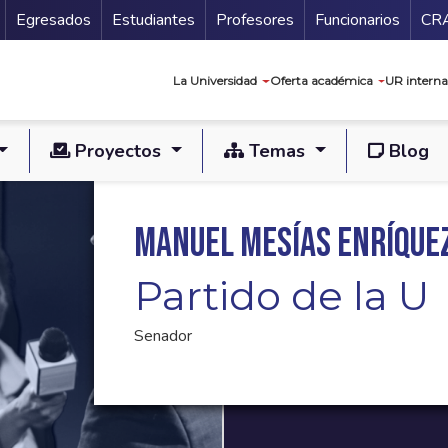
Secundario
Gu
Egresados
Estudiantes
Profesores
Funcionarios
CR
Navegación prin
La Universidad
Oferta académica
UR interna
Proyectos
Temas
Blog
Manuel Mesías Enríque
Partido de la U
Senador