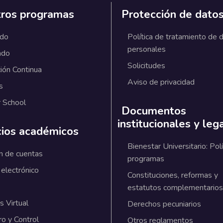
ros programas
Protección de dato
ado
Política de tratamiento de 
personales
ado
Solicitudes
ión Continua
Aviso de privacidad
s
 School
Documentos
institucionales y leg
cios académicos
Bienestar Universitario: Polí
n de cuentas
programas
 electrónico
Constituciones, reformas y
estatutos complementarios
 Virtual
Derechos pecuniarios
ro y Control
Otros reglamentos