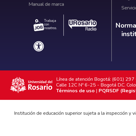
Manual de marca
Servici
Trabaja
Norm
Normat
con
nosotros.
inst
Línea de atención Bogotá: (601) 29
Calle 12C Nº 6-25 - Bogotá D.C. Col
Términos de uso
|
PQRSDF (Registr
Institución de educación superior sujeta a la inspección y