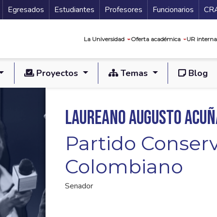
Secundario
Gu
Egresados
Estudiantes
Profesores
Funcionarios
CR
Navegación prin
La Universidad
Oferta académica
UR interna
Proyectos
Temas
Blog
Laureano Augusto Acuñ
Partido Conser
Colombiano
Senador