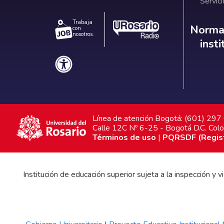
Servici
Trabaja
Norm
Normat
con
nosotros.
inst
Línea de atención Bogotá: (601) 29
Calle 12C Nº 6-25 - Bogotá D.C. Col
Términos de uso
|
PQRSDF (Registr
Institución de educación superior sujeta a la inspección y