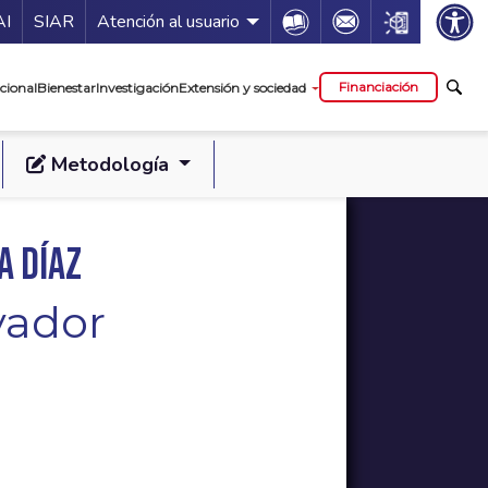
ía de servicios
Icon
Icon
Icon
AI
SIAR
Atención al usuario
cipal
Financiación
cional
Bienestar
Investigación
Extensión y sociedad
Metodología
a Díaz
vador