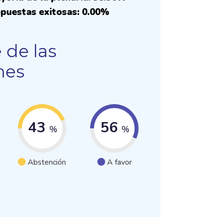
puestas exitosas: 0.00%
 de las
nes
43
56
%
%
Abstención
A favor