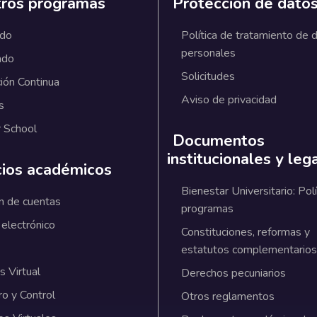
ros programas
Protección de dato
ado
Política de tratamiento de 
personales
ado
Solicitudes
ión Continua
Aviso de privacidad
s
 School
Documentos
institucionales y leg
cios académicos
Bienestar Universitario: Polí
n de cuentas
programas
 electrónico
Constituciones, reformas y
estatutos complementarios
 Virtual
Derechos pecuniarios
ro y Control
Otros reglamentos