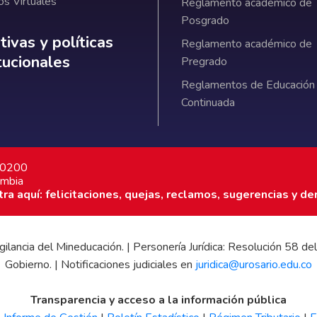
os Virtuales
Reglamento académico de
Posgrado
ativas y políticas institucionales
ivas y políticas
Reglamento académico de
itucionales
Pregrado
Reglamentos de Educación
Continuada
7 0200
ombia
a aquí: felicitaciones, quejas, reclamos, sugerencias y de
 vigilancia del Mineducación. | Personería Jurídica: Resolución 58
Gobierno. | Notificaciones judiciales en
juridica@urosario.edu.co
Transparencia y acceso a la información pública