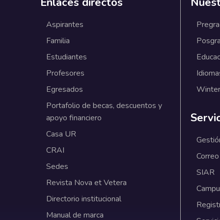
Enlaces directos
Nuest
Aspirantes
Pregr
Familia
Posgr
Estudiantes
Educac
Profesores
Idioma
Egresados
Winter
Portafolio de becas, descuentos y
Servi
apoyo financiero
Casa UR
Gestió
CRAI
Correo
Sedes
SIAR
Revista Nova et Vetera
Campus
Directorio institucional
Regist
Manual de marca