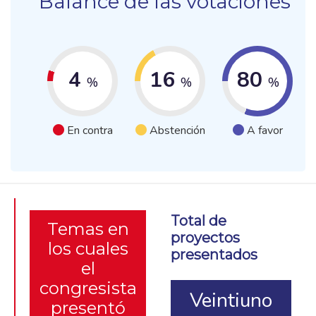
Balance de las votaciones
4
16
80
%
%
%
En contra
Abstención
A favor
Total de
Temas en
proyectos
los cuales
presentados
el
congresista
Veintiuno
presentó