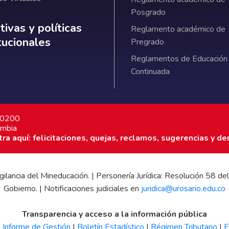
Posgrado
ativas y políticas institucionales
ivas y políticas
Reglamento académico de
itucionales
Pregrado
Reglamentos de Educación
Continuada
7 0200
ombia
a aquí: felicitaciones, quejas, reclamos, sugerencias y de
 vigilancia del Mineducación. | Personería Jurídica: Resolución 58
Gobierno. | Notificaciones judiciales en
juridica@urosario.edu.co
Transparencia y acceso a la información pública
|
Informe de Gestión
|
Boletín Estadístico
|
Régimen Tributario
|
E