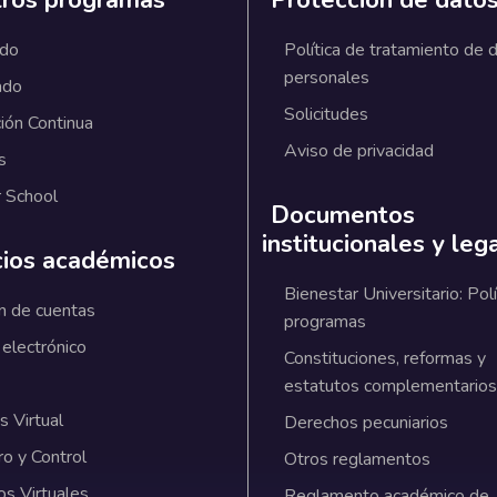
ros programas
Protección de dato
ado
Política de tratamiento de 
personales
ado
Solicitudes
ión Continua
Aviso de privacidad
s
 School
Documentos
institucionales y leg
cios académicos
Bienestar Universitario: Polí
n de cuentas
programas
 electrónico
Constituciones, reformas y
estatutos complementarios
 Virtual
Derechos pecuniarios
ro y Control
Otros reglamentos
os Virtuales
Reglamento académico de