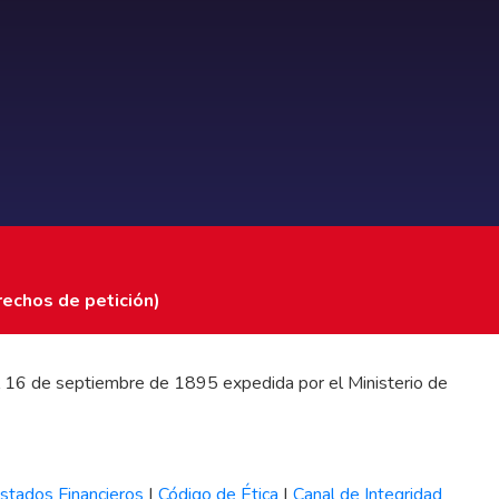
rechos de petición)
 del 16 de septiembre de 1895 expedida por el Ministerio de
stados Financieros
|
Código de Ética
|
Canal de Integridad