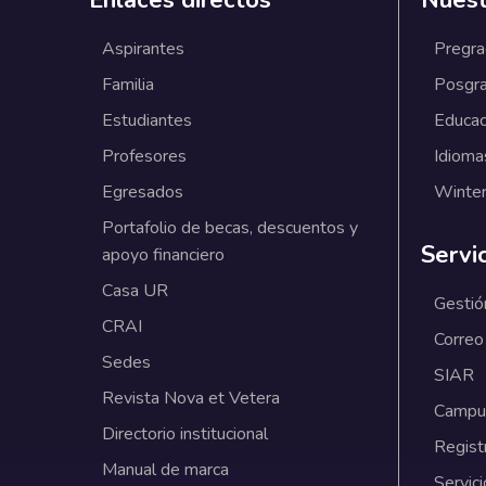
Enlaces directos
Nuest
Aspirantes
Pregr
Familia
Posgr
Estudiantes
Educac
Profesores
Idioma
Egresados
Winter
Portafolio de becas, descuentos y
Servi
apoyo financiero
Casa UR
Gestió
CRAI
Correo
Sedes
SIAR
Revista Nova et Vetera
Campus
Directorio institucional
Regist
Manual de marca
Servici