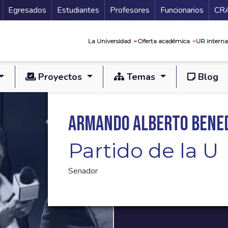
Secundario
Gu
Egresados
Estudiantes
Profesores
Funcionarios
CR
Navegación prin
La Universidad
Oferta académica
UR interna
Proyectos
Temas
Blog
Armando Alberto Bened
Partido de la U
Senador