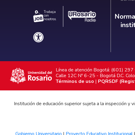
Trabaja
Norm
Normat
con
nosotros.
inst
Línea de atención Bogotá: (601) 29
Calle 12C Nº 6-25 - Bogotá D.C. Col
Términos de uso
|
PQRSDF (Registr
Institución de educación superior sujeta a la inspección y
Gobierno Universitario
|
Proyecto Educativo Institucional