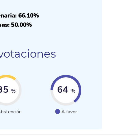
enaria: 66.10%
sas: 50.00%
 votaciones
35
64
%
%
bstención
A favor