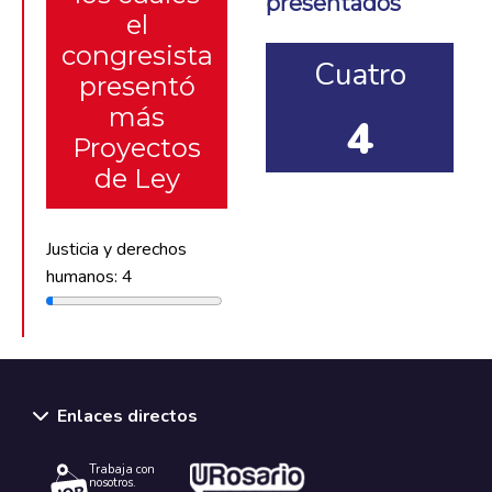
presentados
el
congresista
Cuatro
presentó
más
4
Proyectos
de Ley
Justicia y derechos
humanos: 4
Enlaces directos
Trabaja con
nosotros.