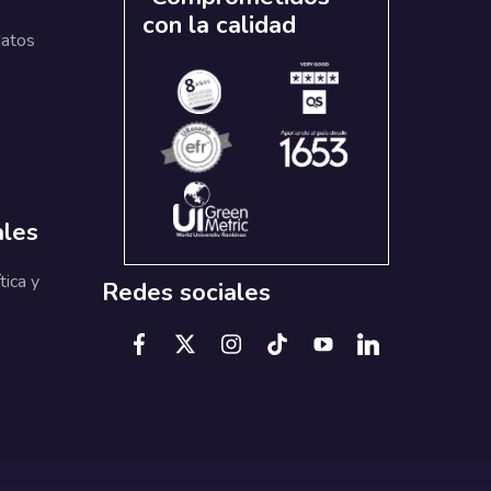
con la calidad
datos
ales
tica y
Redes sociales