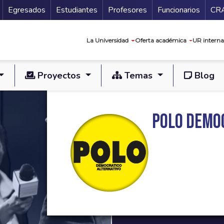
Secundario
Gu
Egresados
Estudiantes
Profesores
Funcionarios
CR
Navegación prin
La Universidad
Oferta académica
UR interna
Proyectos
Temas
Blog
Polo Demo