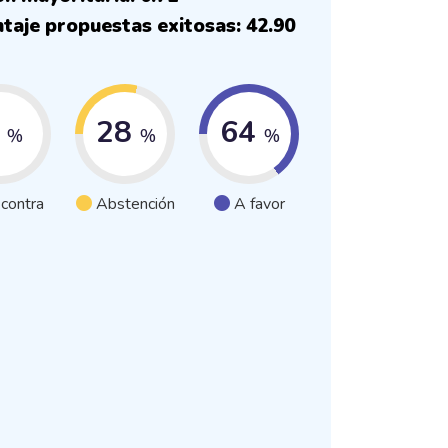
taje propuestas exitosas: 42.90
7
28
64
%
%
%
 contra
Abstención
A favor