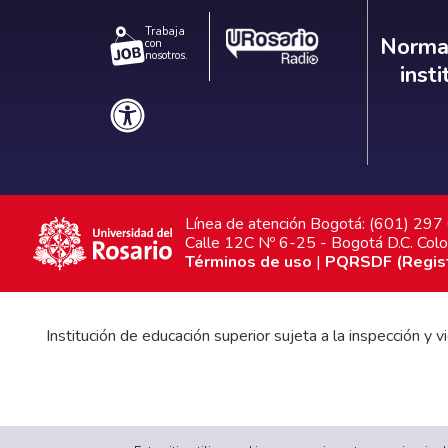
Trabaja
Norm
Normat
con
nosotros.
inst
Línea de atención Bogotá: (601) 29
Calle 12C Nº 6-25 - Bogotá D.C. Col
Términos de uso
|
PQRSDF (Registr
Institución de educación superior sujeta a la inspección y
Gobierno Universitario
|
Proyecto Educativo Institucional