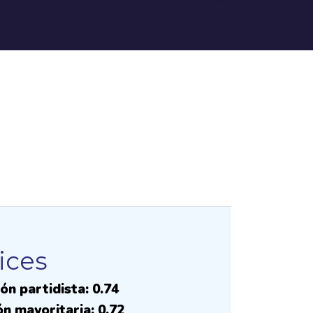
ices
ón partidista: 0.74
ón mayoritaria: 0.72