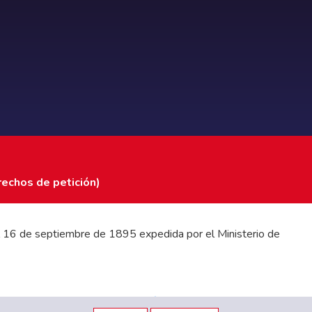
rechos de petición)
 del 16 de septiembre de 1895 expedida por el Ministerio de
stados Financieros
|
Código de Ética
|
Canal de Integridad