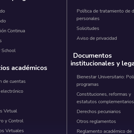
ado
Política de tratamiento de 
personales
ado
Solicitudes
ión Continua
Aviso de privacidad
s
 School
Documentos
institucionales y leg
cios académicos
Bienestar Universitario: Polí
n de cuentas
programas
 electrónico
Constituciones, reformas y
estatutos complementarios
 Virtual
Derechos pecuniarios
ro y Control
Otros reglamentos
os Virtuales
Reglamento académico de