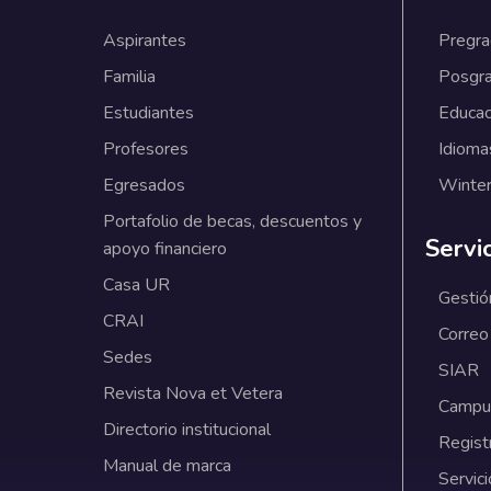
Aspirantes
Pregr
Familia
Posgr
Estudiantes
Educac
Profesores
Idioma
Egresados
Winter
Portafolio de becas, descuentos y
Servi
apoyo financiero
Casa UR
Gestió
CRAI
Correo
Sedes
SIAR
Revista Nova et Vetera
Campus
Directorio institucional
Regist
Manual de marca
Servici