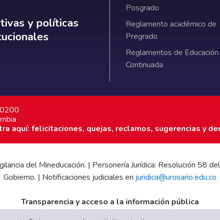
Posgrado
ativas y políticas institucionales
ivas y políticas
Reglamento académico de
itucionales
Pregrado
Reglamentos de Educación
Continuada
7 0200
ombia
a aquí: felicitaciones, quejas, reclamos, sugerencias y de
 vigilancia del Mineducación. | Personería Jurídica: Resolución 58
Gobierno. | Notificaciones judiciales en
juridica@urosario.edu.co
Transparencia y acceso a la información pública
|
Informe de Gestión
|
Boletín Estadístico
|
Régimen Tributario
|
E