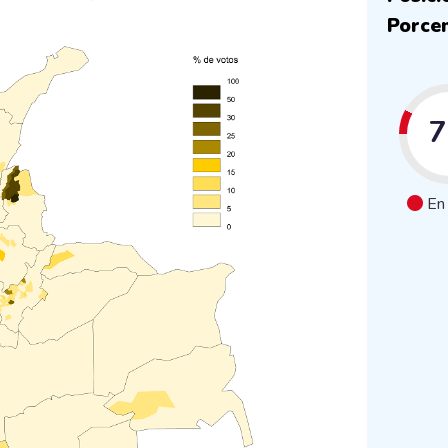
Porcen
En