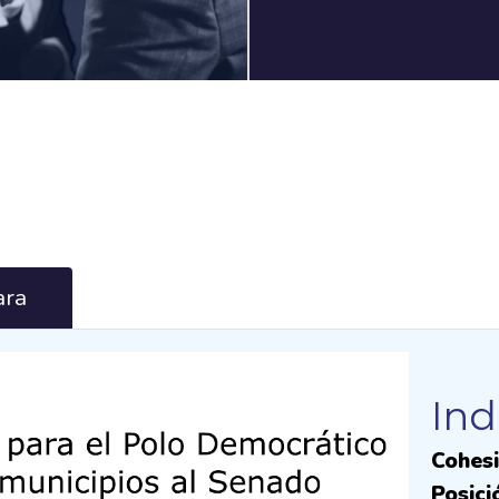
ra
Ind
Cohesi
Posici