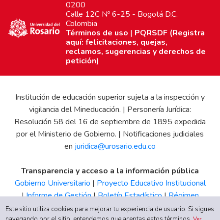
0200
Calle 12C Nº 6-25 - Bogotá D.C.
Colombia
Términos de uso
|
PQRSDF (Registra
aquí: felicitaciones, quejas,
reclamos, sugerencias y derechos de
petición)
Institución de educación superior sujeta a la inspección y
vigilancia del Mineducación. | Personería Jurídica:
Resolución 58 del 16 de septiembre de 1895 expedida
por el Ministerio de Gobierno. | Notificaciones judiciales
en
juridica@urosario.edu.co
Transparencia y acceso a la información pública
Gobierno Universitario
|
Proyecto Educativo Institucional
|
Informe de Gestión
|
Boletín Estadístico
|
Régimen
Tributario
|
Estados Financieros
|
Código de Ética
|
Canal
Este sitio utiliza cookies para mejorar tu experiencia de usuario. Si sigues
navegando por el sitio, entendemos que aceptas estos términos.
Ver