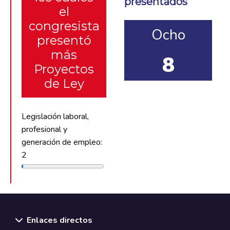
presentados
el
congresista
Ocho
presentó
más
8
Proyectos
de Ley
Legislación laboral,
profesional y
generación de empleo:
2
Enlaces directos