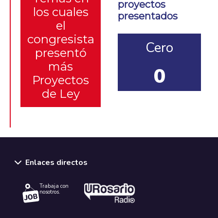
proyectos
los cuales
presentados
el
congresista
Cero
presentó
más
0
Proyectos
de Ley
Enlaces directos
Trabaja con
nosotros.