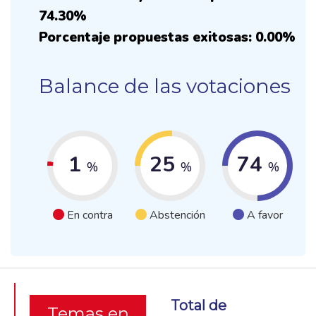
74.30%
Porcentaje propuestas exitosas: 0.00%
Balance de las votaciones
1
25
74
%
%
%
En contra
Abstención
A favor
Total de
Temas en