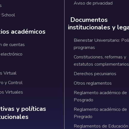
Aviso de privacidad
s
 School
Documentos
institucionales y leg
cios académicos
Bienestar Universitario: Polí
n de cuentas
programas
 electrónico
Constituciones, reformas y
estatutos complementarios
 Virtual
Derechos pecuniarios
ro y Control
Otros reglamentos
os Virtuales
Reglamento académico de
Posgrado
ativas y políticas institucionales
ivas y políticas
Reglamento académico de
itucionales
Pregrado
Reglamentos de Educación