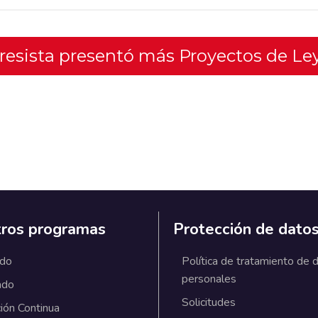
gresista presentó más Proyectos de Le
ros programas
Protección de dato
ado
Política de tratamiento de 
personales
ado
Solicitudes
ión Continua