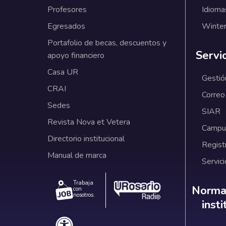
Profesores
Idioma
Egresados
Winter
Portafolio de becas, descuentos y
Servi
apoyo financiero
Casa UR
Gestió
CRAI
Correo
Sedes
SIAR
Revista Nova et Vetera
Campus
Directorio institucional
Regist
Manual de marca
Servici
Trabaja
Norm
Normat
con
nosotros.
inst