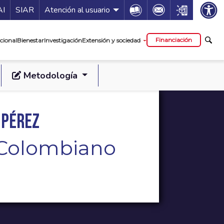
ía de servicios
Icon
Icon
Icon
AI
SIAR
Atención al usuario
cipal
Financiación
cional
Bienestar
Investigación
Extensión y sociedad
Metodología
 Pérez
l Colombiano