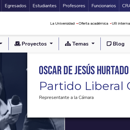
Secundario
Gu
Egresados
Estudiantes
Profesores
Funcionarios
CR
Navegación prin
La Universidad
Oferta académica
UR interna
Proyectos
Temas
Blog
Oscar de Jesús Hurtado
Partido Libera
Representante a la Cámara