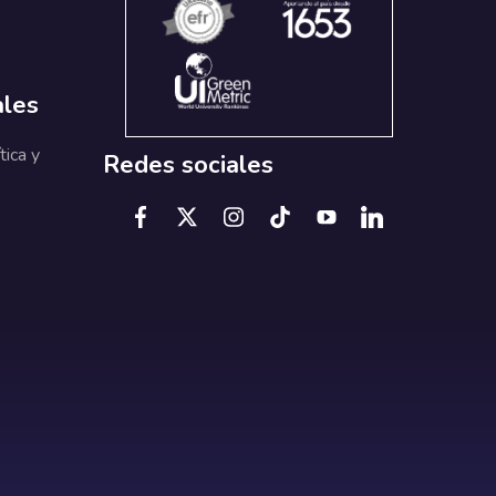
ales
tica y
Redes sociales