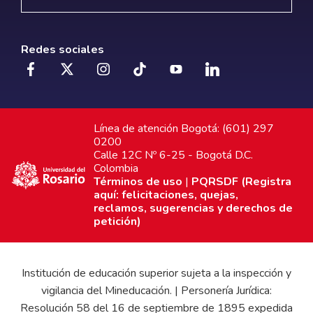
Redes sociales
Línea de atención Bogotá: (601) 297
0200
Calle 12C Nº 6-25 - Bogotá D.C.
Colombia
Términos de uso
|
PQRSDF (Registra
aquí: felicitaciones, quejas,
reclamos, sugerencias y derechos de
petición)
Institución de educación superior sujeta a la inspección y
vigilancia del Mineducación. | Personería Jurídica:
Resolución 58 del 16 de septiembre de 1895 expedida