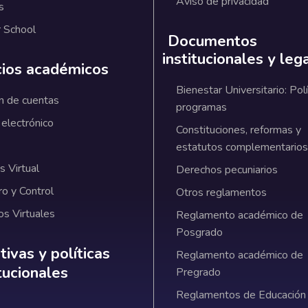
Aviso de privacidad
s
 School
Documentos
institucionales y leg
cios académicos
Bienestar Universitario: Polí
n de cuentas
programas
 electrónico
Constituciones, reformas y
estatutos complementarios
 Virtual
Derechos pecuniarios
ro y Control
Otros reglamentos
os Virtuales
Reglamento académico de
Posgrado
ativas y políticas institucionales
ivas y políticas
Reglamento académico de
itucionales
Pregrado
Reglamentos de Educación