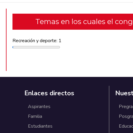
Temas en los cuales el con
Recreación y deporte: 1
Enlaces directos
Nuest
Aspirantes
Pregr
Familia
Posgr
Estudiantes
Educac