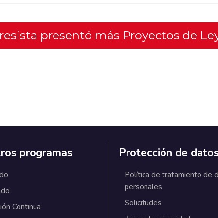
gresista presentó más Proyectos de Le
ros programas
Protección de dato
ado
Política de tratamiento de 
personales
ado
Solicitudes
ión Continua