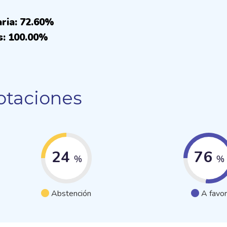
aria: 72.60%
s: 100.00%
otaciones
24
76
%
%
Abstención
A favor