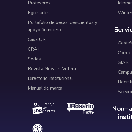
Profesores
Idioma
Egresados
Winter
Portafolio de becas, descuentos y
Servi
apoyo financiero
Casa UR
Gestió
CRAI
Correo
Sedes
SIAR
Revista Nova et Vetera
Campus
Directorio institucional
Regist
Manual de marca
Servici
Trabaja
Norm
Normat
con
nosotros.
inst