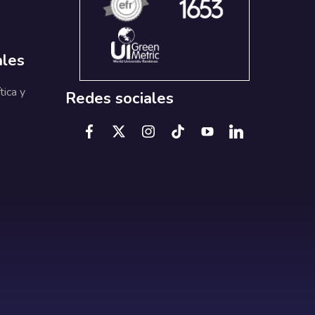
ales
tica y
Redes sociales