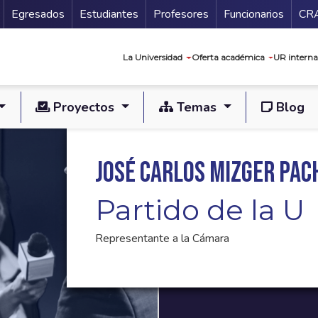
Secundario
Gu
Egresados
Estudiantes
Profesores
Funcionarios
CR
Navegación prin
La Universidad
Oferta académica
UR interna
Proyectos
Temas
Blog
José Carlos Mizger Pac
Partido de la U
Representante a la Cámara