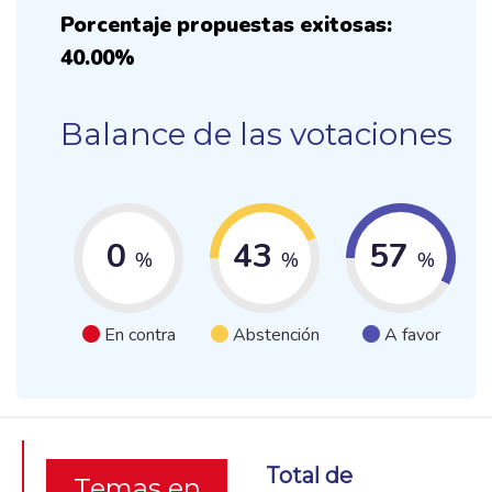
Porcentaje propuestas exitosas:
40.00%
Balance de las votaciones
0
43
57
%
%
%
En contra
Abstención
A favor
Total de
Temas en