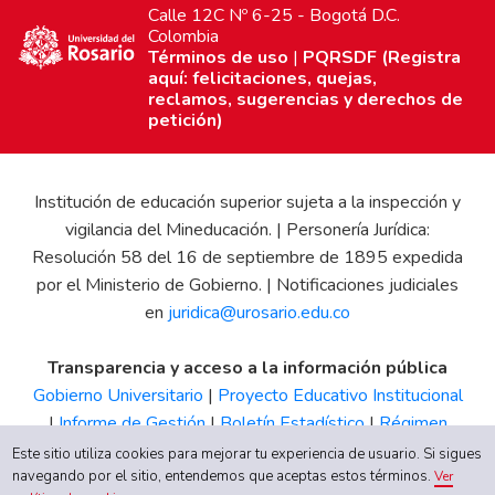
Calle 12C Nº 6-25 - Bogotá D.C.
Colombia
Términos de uso
|
PQRSDF (Registra
aquí: felicitaciones, quejas,
reclamos, sugerencias y derechos de
petición)
Institución de educación superior sujeta a la inspección y
vigilancia del Mineducación. | Personería Jurídica:
Resolución 58 del 16 de septiembre de 1895 expedida
por el Ministerio de Gobierno. | Notificaciones judiciales
en
juridica@urosario.edu.co
Transparencia y acceso a la información pública
Gobierno Universitario
|
Proyecto Educativo Institucional
|
Informe de Gestión
|
Boletín Estadístico
|
Régimen
Tributario
|
Estados Financieros
|
Código de Ética
|
Canal
Este sitio utiliza cookies para mejorar tu experiencia de usuario. Si sigues
navegando por el sitio, entendemos que aceptas estos términos.
de Integridad UR
Ver