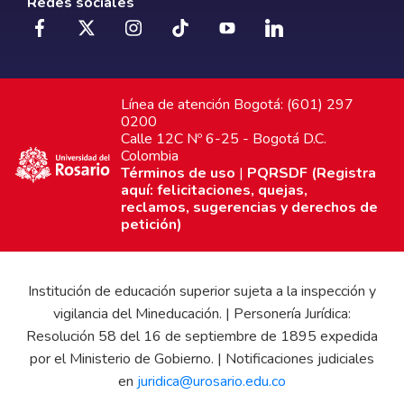
Redes sociales
Línea de atención Bogotá: (601) 297
0200
Calle 12C Nº 6-25 - Bogotá D.C.
Colombia
Términos de uso
|
PQRSDF (Registra
aquí: felicitaciones, quejas,
reclamos, sugerencias y derechos de
petición)
Institución de educación superior sujeta a la inspección y
vigilancia del Mineducación. | Personería Jurídica:
Resolución 58 del 16 de septiembre de 1895 expedida
por el Ministerio de Gobierno. | Notificaciones judiciales
en
juridica@urosario.edu.co