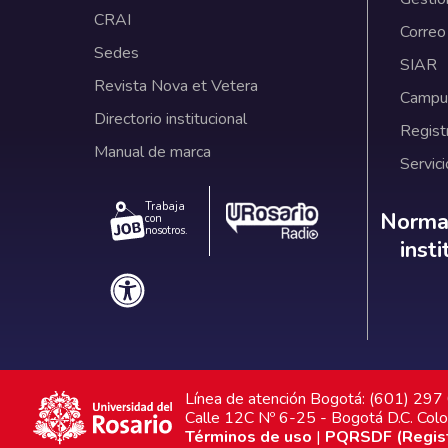
CRAI
Correo
Sedes
SIAR
Revista Nova et Vetera
Campus
Directorio institucional
Regist
Manual de marca
Servici
Trabaja
Norm
Normat
con
nosotros.
inst
Línea de atención Bogotá: (601) 29
Calle 12C Nº 6-25 - Bogotá D.C. Col
Términos de uso
|
PQRSDF (Registr