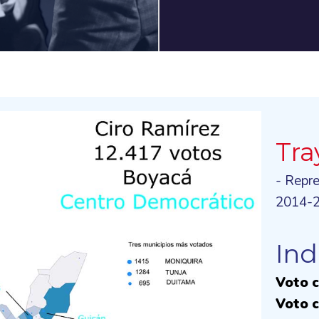
Tra
- Repr
2014-
Ind
Voto c
Voto c