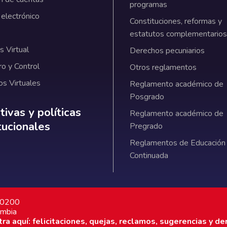
programas
 electrónico
Constituciones, reformas y
estatutos complementarios
 Virtual
Derechos pecuniarios
ro y Control
Otros reglamentos
os Virtuales
Reglamento académico de
Posgrado
ativas y políticas institucionales
ivas y políticas
Reglamento académico de
itucionales
Pregrado
Reglamentos de Educación
Continuada
7 0200
ombia
a aquí: felicitaciones, quejas, reclamos, sugerencias y de