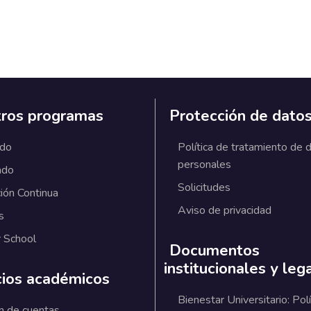
ros programas
Protección de dato
ado
Política de tratamiento de 
personales
ado
Solicitudes
ión Continua
Aviso de privacidad
s
 School
Documentos
institucionales y leg
cios académicos
Bienestar Universitario: Polí
n de cuentas