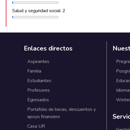
Salud y seguridad social: 2
Enlaces directos
Nuest
Aspirantes
Pregr
Familia
Posgr
Estudiantes
Educac
Profesores
Idioma
Egresados
Winter
Portafolio de becas, descuentos y
Servi
apoyo financiero
Casa UR
Gestió