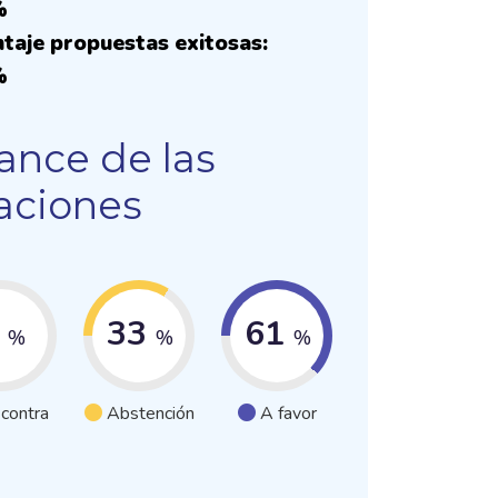
%
taje propuestas exitosas:
%
ance de las
aciones
6
33
61
%
%
%
 contra
Abstención
A favor