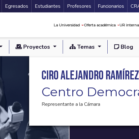
Secundario
Gu
Egresados
Estudiantes
Profesores
Funcionarios
CR
Navegación prin
La Universidad
Oferta académica
UR interna
Proyectos
Temas
Blog
Ciro Alejandro Ramírez
Centro Democr
Representante a la Cámara