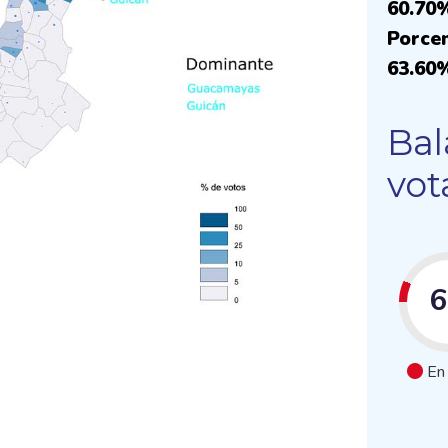
60.70
Porcen
63.60
Bal
vot
En