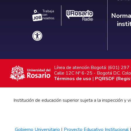
Trabaja
Norm
Normat
con
nosotros.
inst
Línea de atención Bogotá: (601) 29
Calle 12C Nº 6-25 - Bogotá D.C. Col
Términos de uso
|
PQRSDF (Registr
Institución de educación superior sujeta a la inspección y
Gobierno Universitario
|
Proyecto Educativo Institucional