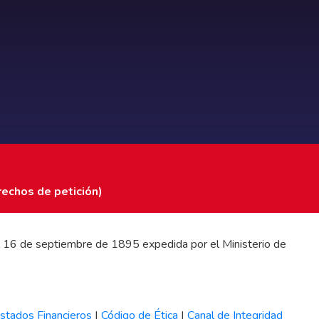
rechos de petición)
 del 16 de septiembre de 1895 expedida por el Ministerio de
stados Financieros
|
Código de Ética
|
Canal de Integridad