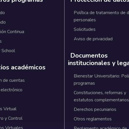
ado
Política de tratamiento de 
personales
ado
Solicitudes
ión Continua
Aviso de privacidad
s
 School
Documentos
institucionales y leg
cios académicos
Bienestar Universitario: Polí
n de cuentas
programas
 electrónico
Constituciones, reformas y
estatutos complementarios
 Virtual
Derechos pecuniarios
ro y Control
Otros reglamentos
os Virtuales
Reglamento académico de