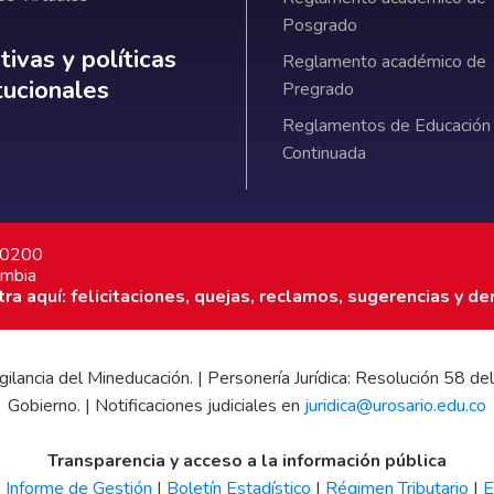
Posgrado
ativas y políticas institucionales
ivas y políticas
Reglamento académico de
itucionales
Pregrado
Reglamentos de Educación
Continuada
7 0200
ombia
a aquí: felicitaciones, quejas, reclamos, sugerencias y de
 vigilancia del Mineducación. | Personería Jurídica: Resolución 58
Gobierno. | Notificaciones judiciales en
juridica@urosario.edu.co
Transparencia y acceso a la información pública
|
Informe de Gestión
|
Boletín Estadístico
|
Régimen Tributario
|
E