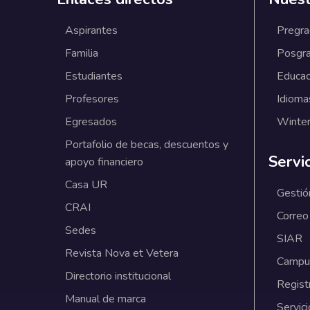
Aspirantes
Pregr
Familia
Posgr
Estudiantes
Educac
Profesores
Idioma
Egresados
Winter
Portafolio de becas, descuentos y
Servi
apoyo financiero
Casa UR
Gestió
CRAI
Correo
Sedes
SIAR
Revista Nova et Vetera
Campus
Directorio institucional
Regist
Manual de marca
Servici