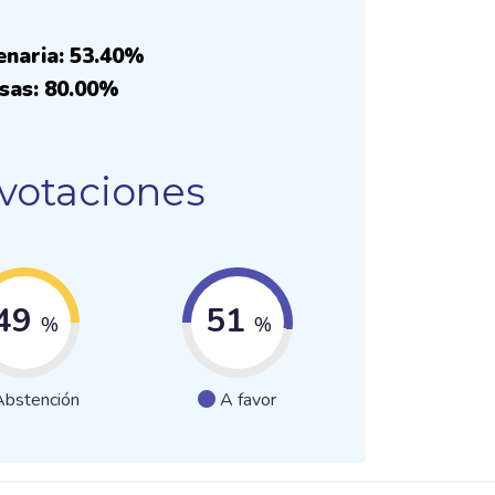
%
enaria: 53.40%
sas: 80.00%
 votaciones
49
51
%
%
Abstención
A favor