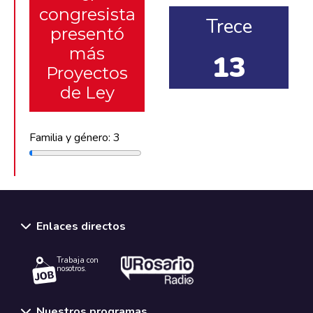
congresista
Trece
presentó
más
13
Proyectos
de Ley
Familia y género: 3
Enlaces directos
Trabaja con
nosotros.
Nuestros programas