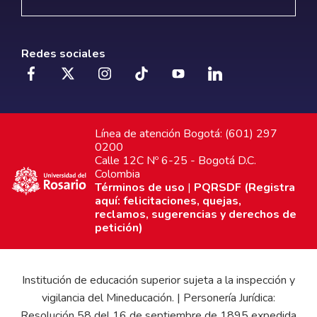
Redes sociales
Línea de atención Bogotá: (601) 297
0200
Calle 12C Nº 6-25 - Bogotá D.C.
Colombia
Términos de uso
|
PQRSDF (Registra
aquí: felicitaciones, quejas,
reclamos, sugerencias y derechos de
petición)
Institución de educación superior sujeta a la inspección y
vigilancia del Mineducación. | Personería Jurídica:
Resolución 58 del 16 de septiembre de 1895 expedida