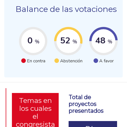
Balance de las votaciones
0
52
48
%
%
%
En contra
Abstención
A favor
Total de
Temas en
proyectos
los cuales
presentados
el
congresista