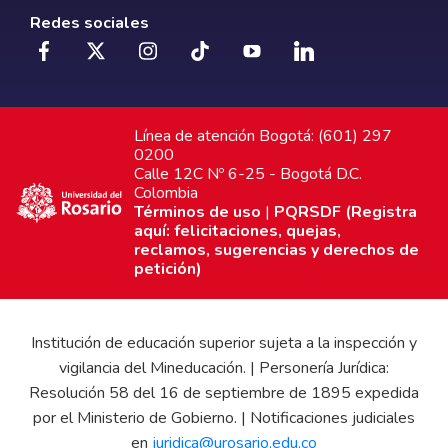
Redes sociales
Línea de atención Bogotá: (601) 297
0200
Calle 12C Nº 6-25 - Bogotá D.C.
Colombia
Términos de uso
|
PQRSDF (Registra
aquí: felicitaciones, quejas,
reclamos, sugerencias y derechos de
petición)
Institución de educación superior sujeta a la inspección y
vigilancia del Mineducación. | Personería Jurídica:
Resolución 58 del 16 de septiembre de 1895 expedida
por el Ministerio de Gobierno. | Notificaciones judiciales
en
juridica@urosario.edu.co