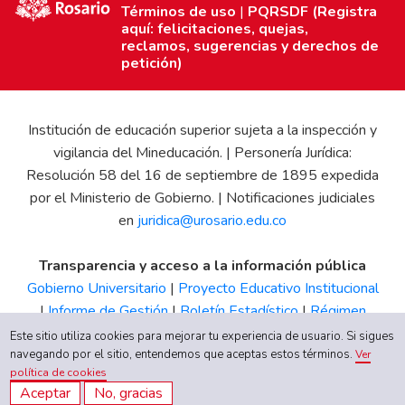
Términos de uso
|
PQRSDF (Registra
aquí: felicitaciones, quejas,
reclamos, sugerencias y derechos de
petición)
Institución de educación superior sujeta a la inspección y
vigilancia del Mineducación. | Personería Jurídica:
Resolución 58 del 16 de septiembre de 1895 expedida
por el Ministerio de Gobierno. | Notificaciones judiciales
en
juridica@urosario.edu.co
Transparencia y acceso a la información pública
Gobierno Universitario
|
Proyecto Educativo Institucional
|
Informe de Gestión
|
Boletín Estadístico
|
Régimen
Tributario
|
Estados Financieros
|
Código de Ética
|
Canal
Este sitio utiliza cookies para mejorar tu experiencia de usuario. Si sigues
de Integridad UR
navegando por el sitio, entendemos que aceptas estos términos.
Ver
política de cookies
Aceptar
No, gracias