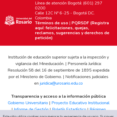
Línea de atención Bogotá: (601) 297
0200
Calle 12C Nº 6-25 - Bogotá D.C.
Colombia
Términos de uso
|
PQRSDF (Registra
aquí: felicitaciones, quejas,
reclamos, sugerencias y derechos de
petición)
Institución de educación superior sujeta a la inspección y
vigilancia del Mineducación. | Personería Jurídica:
Resolución 58 del 16 de septiembre de 1895 expedida
por el Ministerio de Gobierno. | Notificaciones judiciales
en
juridica@urosario.edu.co
Transparencia y acceso a la información pública
Gobierno Universitario
|
Proyecto Educativo Institucional
|
Informe de Gestión
|
Boletín Estadístico
|
Régimen
Tributario
|
Estados Financieros
|
Código de Ética
|
Canal
Este sitio utiliza cookies para mejorar tu experiencia de usuario. Si sigues