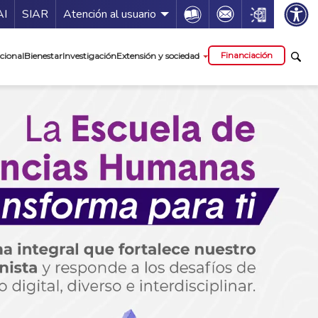
ía de servicios
Icon
Icon
Icon
AI
SIAR
Atención al usuario
pal
Financiación
cional
Bienestar
Investigación
Extensión y sociedad