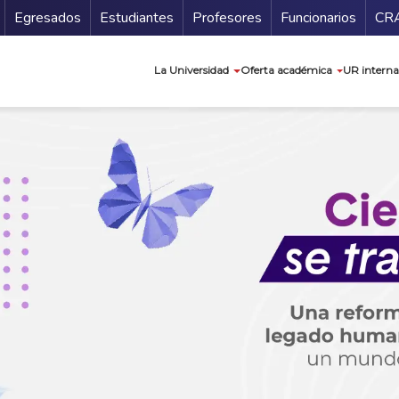
ecundario
Gu
Egresados
Estudiantes
Profesores
Funcionarios
CR
Navegación princi
La Universidad
Oferta académica
UR interna