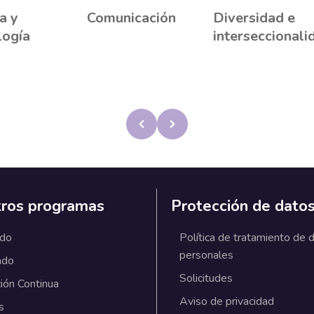
a y
Comunicación
Diversidad e
logía
interseccionali
ros programas
Protección de dato
ado
Política de tratamiento de 
personales
ado
Solicitudes
ión Continua
Aviso de privacidad
s