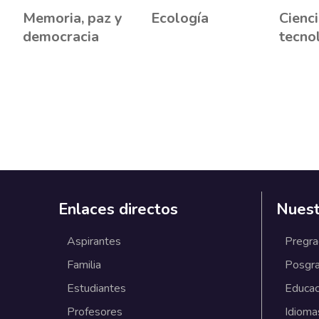
Memoria, paz y
Ecología
Cienci
democracia
tecno
Enlaces directos
Nuest
Aspirantes
Pregr
Familia
Posgr
Estudiantes
Educac
Profesores
Idioma