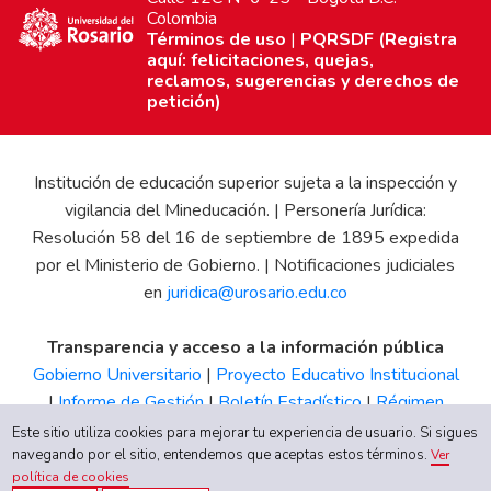
Colombia
Términos de uso
|
PQRSDF (Registra
aquí: felicitaciones, quejas,
reclamos, sugerencias y derechos de
petición)
Institución de educación superior sujeta a la inspección y
vigilancia del Mineducación. | Personería Jurídica:
Resolución 58 del 16 de septiembre de 1895 expedida
por el Ministerio de Gobierno. | Notificaciones judiciales
en
juridica@urosario.edu.co
Transparencia y acceso a la información pública
Gobierno Universitario
|
Proyecto Educativo Institucional
|
Informe de Gestión
|
Boletín Estadístico
|
Régimen
Tributario
|
Estados Financieros
|
Código de Ética
|
Canal
Este sitio utiliza cookies para mejorar tu experiencia de usuario. Si sigues
navegando por el sitio, entendemos que aceptas estos términos.
de Integridad UR
Ver
política de cookies