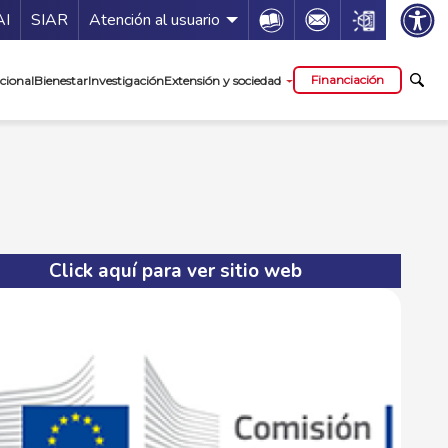
ía de servicios
Icon
Icon
Icon
AI
SIAR
Atención al usuario
cipal
Financiación
cional
Bienestar
Investigación
Extensión y sociedad
Click aquí para ver sitio web