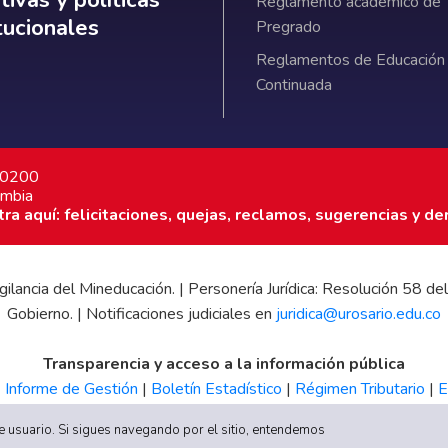
ivas y políticas
Reglamento académico de
itucionales
Pregrado
Reglamentos de Educación
Continuada
7 0200
ombia
a aquí: felicitaciones, quejas, reclamos, sugerencias y de
 vigilancia del Mineducación. | Personería Jurídica: Resolución 58
Gobierno. | Notificaciones judiciales en
juridica@urosario.edu.co
Transparencia y acceso a la información pública
|
Informe de Gestión
|
Boletín Estadístico
|
Régimen Tributario
|
E
UR
 de usuario. Si sigues navegando por el sitio, entendemos