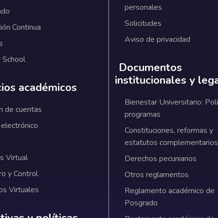
personales
ado
Solicitudes
ión Continua
Aviso de privacidad
s
 School
Documentos
institucionales y leg
cios académicos
Bienestar Universitario: Polí
n de cuentas
programas
 electrónico
Constituciones, reformas y
estatutos complementarios
 Virtual
Derechos pecuniarios
ro y Control
Otros reglamentos
os Virtuales
Reglamento académico de
Posgrado
ativas y políticas institucionales