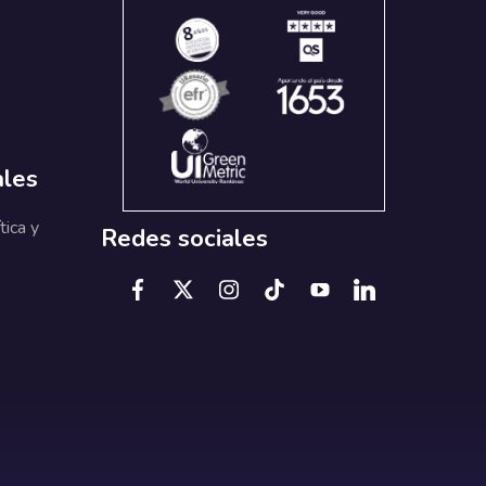
ales
tica y
Redes sociales