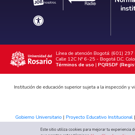
Normat
nosotros.
inst
Línea de atención Bogotá: (601) 29
Calle 12C Nº 6-25 - Bogotá D.C. Col
Términos de uso
|
PQRSDF (Registr
Institución de educación superior sujeta a la inspección y
Gobierno Universitario
|
Proyecto Educativo Institucional
Este sitio utiliza cookies para mejorar tu experiencia