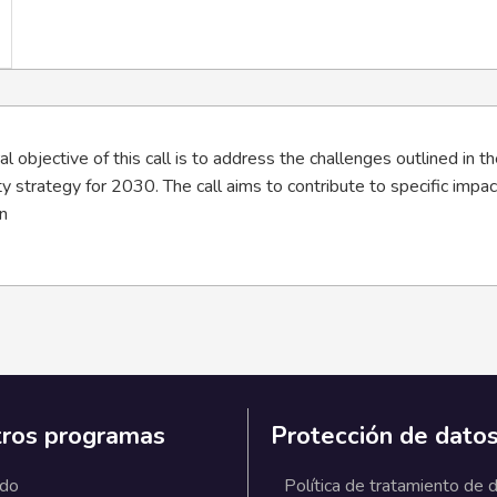
l objective of this call is to address the challenges outlined in
ty strategy for 2030. The call aims to contribute to specific impa
n
ros programas
Protección de dato
ado
Política de tratamiento de 