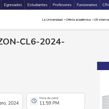
Secundario
Gu
Egresados
Estudiantes
Profesores
Funcionarios
CR
Navegación prin
La Universidad
Oferta académica
UR interna
RIZON-CL6-2024-
ero, 2024
11:59 PM