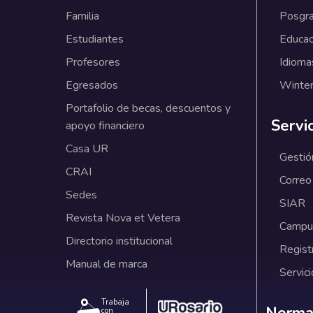
Familia
Posgr
Estudiantes
Educac
Profesores
Idioma
Egresados
Winter
Portafolio de becas, descuentos y
Servi
apoyo financiero
Casa UR
Gestió
CRAI
Correo
Sedes
SIAR
Revista Nova et Vetera
Campus
Directorio institucional
Regist
Manual de marca
Servici
Trabaja
Norm
con