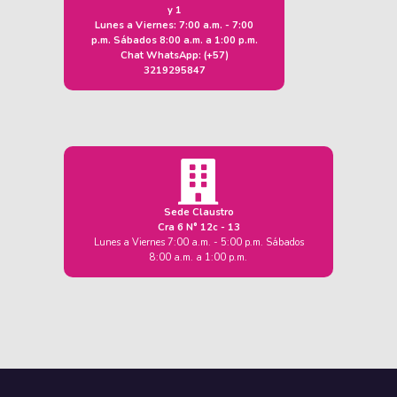
y 1
Lunes a Viernes: 7:00 a.m. - 7:00
p.m. Sábados 8:00 a.m. a 1:00 p.m.
Chat WhatsApp: (+57)
3219295847
Sede Claustro
Cra 6 N° 12c - 13
Lunes a Viernes 7:00 a.m. - 5:00 p.m. Sábados
8:00 a.m. a 1:00 p.m.