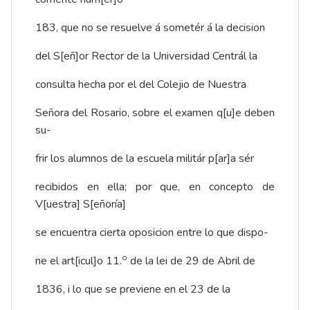
183, que no se resuelve á sometér á la decision
del S[eñ]or Rector de la Universidad Centrál la
consulta hecha por el del Colejio de Nuestra
Señora del Rosario, sobre el examen q[u]e deben
su-
frir los alumnos de la escuela militár p[ar]a sér
recibidos en ella; por que, en concepto de
V[uestra] S[eñoría]
se encuentra cierta oposicion entre lo que dispo-
o
ne el art[icul]o 11.
de la lei de 29 de Abril de
1836, i lo que se previene en el 23 de la