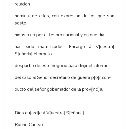
relacion
nominal de ellos, con expresion de los que son
soste-
nidos ó nó por el tesoro nacional y en que dia
han sido matriculados. Encargo á V[uestra]
S[eñoría] el pronto
despacho de este negocio para dirijir el informe
del caso al Señor secretario de guerra p[o]r con-
ducto del señor gobernador de la prov[inci]a.
Dios gu[ard]e á V[uestra] S[eñoría]
Rufino Cuervo