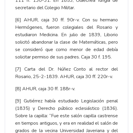
111 ff. 130-31. En 1853, Olaechea fungía de
secretario del Colegio Militar.
[6]
AHUR, caja 30 ff. 90r-v. Con su hermano
Hermógenes, fueron colegiales del Rosario y
estudiaron Medicina. En julio de 1839, Liborio
solicitó abandonar la clase de Matemáticas, pero
se consideró que como menor de edad debía
solicitar permiso de sus padres. Caja 30 f. 195.
[7]
Carta del Dr. Núñez Conto al rector del
Rosario, 25-2-1839. AHUR, caja 30 ff. 220r-v.
[8]
AHUR, caja 30 ff. 188r-v.
[9]
Gutiérrez había estudiado Legislación penal
(1835) y Derecho público eclesiástico (1836).
Sobre la capilla: “Fue este salón capilla castrense
en tiempos antiguos, y era en realidad el salón de
grados de la vecina Universidad Javeriana y del