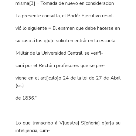
misma
[3]
= Tomada de nuevo en consideracion
La presente consulta, el Podér Ejecutivo resol-
vió lo siguiente = El examen que debe hacerse en
su caso á los q[u]e soliciten entrár en la escuela
Militár de la Universidad Centrál, se verifi-
cará por el Rectór i profesores que se pre-
viene en el art[iculo]o 24 de la lei de 27 de Abril
(sic)
de 1836.”
Lo que transcribo á V[uestra] S[eñoría] p[ar]a su
intelijencia, cum-