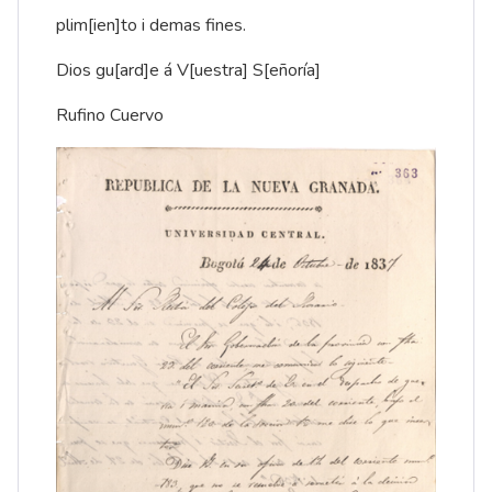
plim[ien]to i demas fines.
Dios gu[ard]e á V[uestra] S[eñoría]
Rufino Cuervo