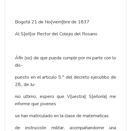
Bogotá 21 de No[viem]bre de 1837
Al S[eñ]or Rector del Colejio del Rosario
Áfín (sic) de que pueda cumplir por mi parte con lo
dis-
o
puesto en el articulo 5.
del decreto ejecutibo de
28,, de Ju-
nio ultimo, espero que V[uestra] S[eñoría] me
informe que jovenes
se han matriculado en la clase de matematicas
de instrucción militar, acompañandome una