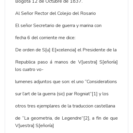
Bogotá 12 de Octubre de 1837.
Al Señor Rector del Colejio del Rosario
El señor Secretario de guerra y marina con
fecha 6 del corriente me dice:
De orden de S[u] E[xcelencia] el Presidente de la
Republica paso á manos de V[uestra] S[eñoría]
los cuatro vo-
lumenes adjuntos que son: el uno “Considerations
sur l’art de la guerra (sic) par Rogniat”
[1]
y los
otros tres ejemplares de la traduccion castellana
de “La geometria, de Legendre”
[2]
, a fin de que
V[uestra] S[eñoría]