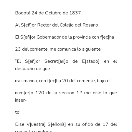
Bogotá 24 de Octubre de 1837
Al S[eñ]or Rector del Colejio del Rosario
El S[eñ]or Gobernadór de la provincia con f[ec]ha
23 del corriente, me comunica lo siguiente:
“El S[eñ]or Secret[ari]o de E[stado] en el
despacho de gue-
rra i marina, con f[ec]ha 20 del corriente, bajo el
a
num[er]o 120 de la seccion 1.
me dise lo que
inser-
to:
Dise V[uestra] S[eñoría] en su oficio de 17 del
corriente num[er]o