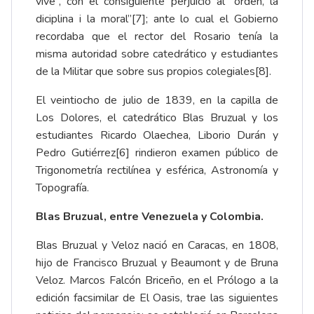
vive”, con el consiguiente perjuicio al “órden, la
diciplina i la moral”
[7]
; ante lo cual el Gobierno
recordaba que el rector del Rosario tenía la
misma autoridad sobre catedrático y estudiantes
de la Militar que sobre sus propios colegiales
[8]
.
El veintiocho de julio de 1839, en la capilla de
Los Dolores, el catedrático Blas Bruzual y los
estudiantes Ricardo Olaechea, Liborio Durán y
Pedro Gutiérrez
[6]
rindieron examen público de
Trigonometría rectilínea y esférica, Astronomía y
Topografía.
Blas Bruzual, entre Venezuela y Colombia.
Blas Bruzual y Veloz nació en Caracas, en 1808,
hijo de Francisco Bruzual y Beaumont y de Bruna
Veloz. Marcos Falcón Briceño, en el Prólogo a la
edición facsimilar de El Oasis, trae las siguientes