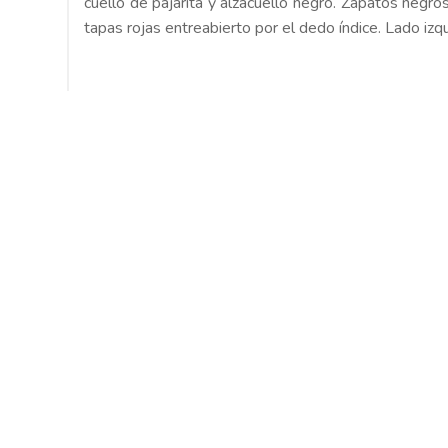
cuello de pajarita y alzacuello negro. Zapatos negros.
tapas rojas entreabierto por el dedo índice. Lado izqu