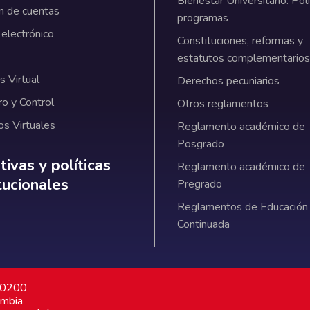
Bienestar Universitario: Polí
n de cuentas
programas
 electrónico
Constituciones, reformas y
estatutos complementarios
 Virtual
Derechos pecuniarios
ro y Control
Otros reglamentos
os Virtuales
Reglamento académico de
Posgrado
ativas y políticas institucionales
ivas y políticas
Reglamento académico de
itucionales
Pregrado
Reglamentos de Educación
Continuada
7 0200
ombia