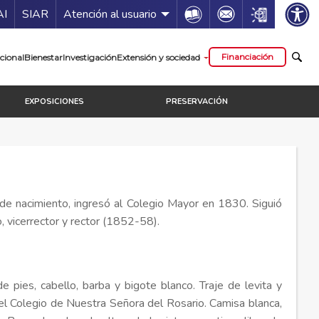
ía de servicios
Icon
Icon
Icon
AI
SIAR
Atención al usuario
cipal
Financiación
cional
Bienestar
Investigación
Extensión y sociedad
EXPOSICIONES
PRESERVACIÓN
 nacimiento, ingresó al Colegio Mayor en 1830. Siguió
o, vicerrector y rector (1852-58).
de pies, cabello, barba y bigote blanco. Traje de levita y
del Colegio de Nuestra Señora del Rosario. Camisa blanca,