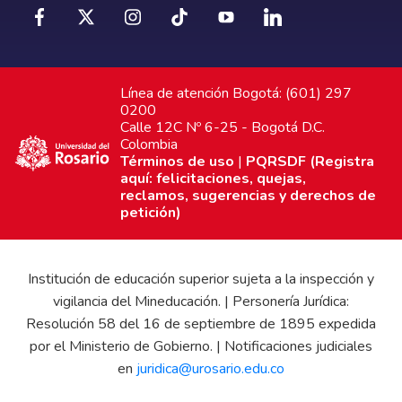
Línea de atención Bogotá: (601) 297
0200
Calle 12C Nº 6-25 - Bogotá D.C.
Colombia
Términos de uso
|
PQRSDF (Registra
aquí: felicitaciones, quejas,
reclamos, sugerencias y derechos de
petición)
Institución de educación superior sujeta a la inspección y
vigilancia del Mineducación. | Personería Jurídica:
Resolución 58 del 16 de septiembre de 1895 expedida
por el Ministerio de Gobierno. | Notificaciones judiciales
en
juridica@urosario.edu.co