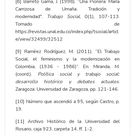
[8]
Barreto Gama, J. (1998). “Una Pionera: María
Carrizosa de Umaña. Tradición y
modernidad".
Trabajo Social
, 0(1), 107-113.
Tomado de
https://revistas.unal.edu.co/index.php/tsocial/articl
e/view/32499/32512
[9]
Ramírez Rodríguez, M. (2011). “El Trabajo
Social, el feminismo y la modernización en
Colombia, (1936 - 1986)”. En: Miranda, M.
(coord.).
Política social y trabajo social:
desarrollo histórico y debates actuales
.
Zaragoza: Universidad de Zaragoza, pp. 121-146.
[10]
Número que ascendió a 95, según Castro, p.
19.
[11]
Archivo Histórico de la Universidad del
Rosario, caja 923, carpeta 14, ff. 1-2.