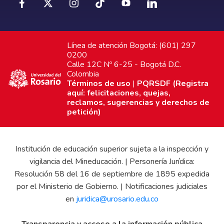
Línea de atención Bogotá: (601) 297
0200
Calle 12C Nº 6-25 - Bogotá D.C.
Colombia
Términos de uso
|
PQRSDF (Registra
aquí: felicitaciones, quejas,
reclamos, sugerencias y derechos de
petición)
Institución de educación superior sujeta a la inspección y
vigilancia del Mineducación. | Personería Jurídica:
Resolución 58 del 16 de septiembre de 1895 expedida
por el Ministerio de Gobierno. | Notificaciones judiciales
en
juridica@urosario.edu.co