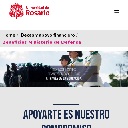
Ruta de navegación
Pasar al contenido principal
Sobrescribir enlaces de ayuda a
Home
Becas y apoyo financiero
Beneficios Ministerio de Defensa
…
APOYARTE ES NUESTRO