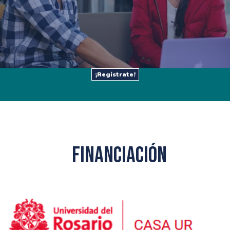
¡Regístrate!
Financiación
Image