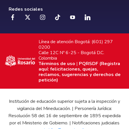
Redes sociales
Línea de atención Bogotá: (601) 297
0200
Calle 12C Nº 6-25 - Bogotá D.C.
Colombia
Términos de uso
|
PQRSDF (Registra
aquí: felicitaciones, quejas,
reclamos, sugerencias y derechos de
petición)
Institución de educación superior sujeta a la inspección y
vigilancia del Mineducación. | Personería Jurídica:
Resolución 58 del 16 de septiembre de 1895 expedida
por el Ministerio de Gobierno. | Notificaciones judiciales