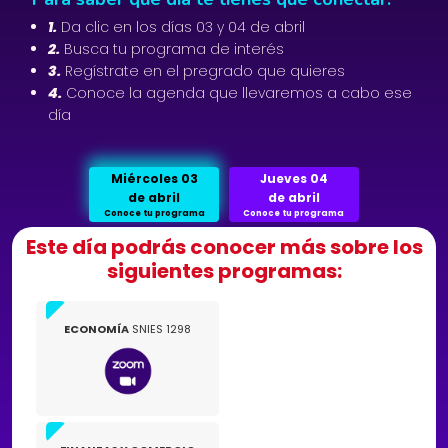
1.
Da clic en los días 03 y 04 de abril
2.
Busca tu programa de interés
3.
Regístrate en el pregrado que quieres
4.
Conoce la agenda que llevaremos a cabo ese
día
Miércoles 03
Jueves 04
de abril
de abril
Conoce tu programa
Conoce tu programa
Este día podrás conocer más sobre los
siguientes programas:
ECONOMÍA
SNIES 1298