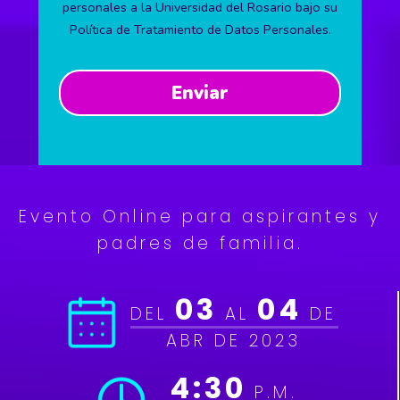
personales a la Universidad del Rosario bajo su
Política de Tratamiento de Datos Personales.
Evento Online para aspirantes y
padres de familia.
03
04
DEL
AL
DE
ABR DE 2023
4:30
P.M.