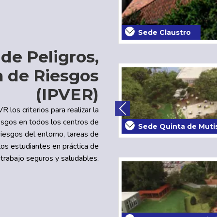
Sede Nova
 de Peligros,
n de Riesgos
(IPVER)
 los criterios para realizar la
riesgos en todos los centros de
Previous
Sede Misi
riesgos del entorno, tareas de
los estudiantes en práctica de
 trabajo seguros y saludables.