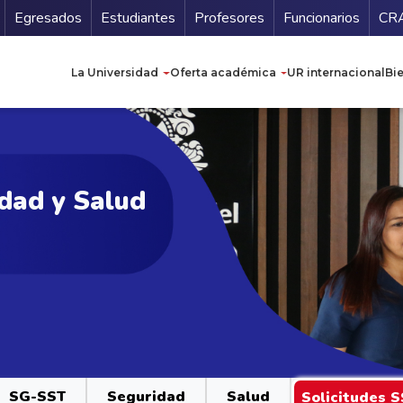
Secundario
Gu
Egresados
Estudiantes
Profesores
Funcionarios
CR
Navegación principal
La Universidad
Oferta académica
UR internacional
Bi
dad y Salud
SG-SST
Seguridad
Salud
Solicitudes 