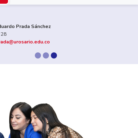
m Azarias López Salazar
611
ama.lopez@urosario.edu.co