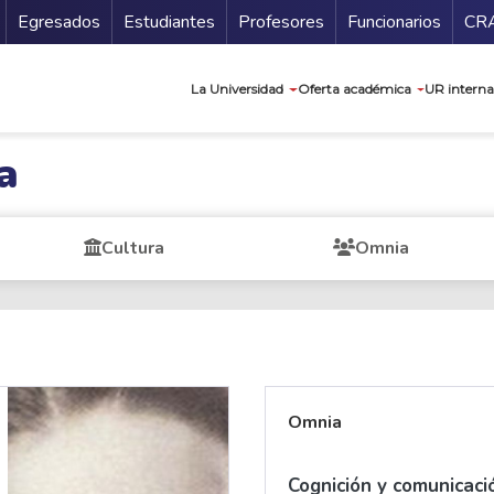
Secundario
Gu
Egresados
Estudiantes
Profesores
Funcionarios
CR
Navegación prin
La Universidad
Oferta académica
UR interna
a
Cultura
Omnia
Omnia
Cognición y comunicaci