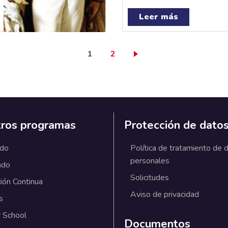
Leer más
Página actual
Page
1
2
ros programas
Protección de dato
ado
Política de tratamiento de 
personales
ado
Solicitudes
ión Continua
Aviso de privacidad
s
 School
Documentos