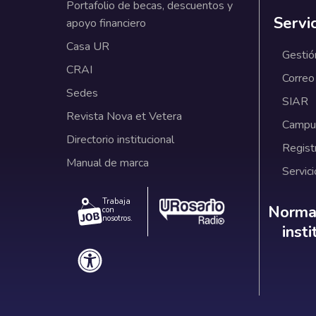
Portafolio de becas, descuentos y
Servi
apoyo financiero
Casa UR
Gestió
CRAI
Correo
Sedes
SIAR
Revista Nova et Vetera
Campus
Directorio institucional
Regist
Manual de marca
Servici
Trabaja
Norm
Normat
con
nosotros.
inst