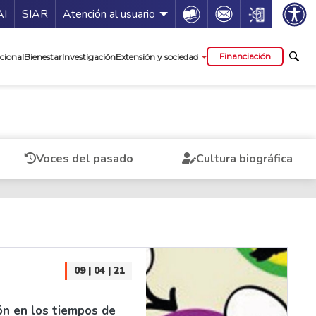
ía de servicios
Icon
Icon
Icon
AI
SIAR
Atención al usuario
cipal
Financiación
cional
Bienestar
Investigación
Extensión y sociedad
Voces del pasado
Cultura biográfica
09 | 04 | 21
ón en los tiempos de