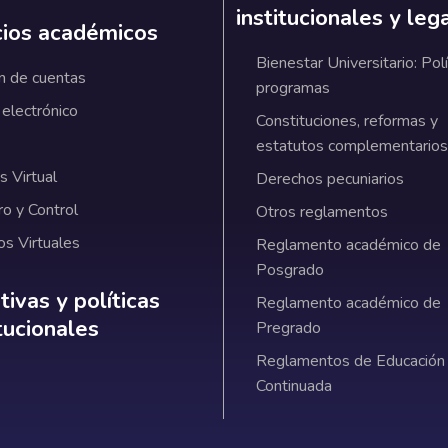
institucionales y leg
cios académicos
Bienestar Universitario: Polí
n de cuentas
programas
 electrónico
Constituciones, reformas y
estatutos complementarios
 Virtual
Derechos pecuniarios
ro y Control
Otros reglamentos
os Virtuales
Reglamento académico de
Posgrado
ativas y políticas institucionales
ivas y políticas
Reglamento académico de
itucionales
Pregrado
Reglamentos de Educación
Continuada