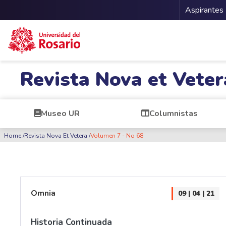
Menu 
Aspirantes
Pasar al contenido principal
Revista Nova et Veter
Museo UR
Columnistas
Ruta de navegación
Home
Revista Nova Et Vetera
Volumen 7 - No 68
Omnia
09 | 04 | 21
Historia Continuada