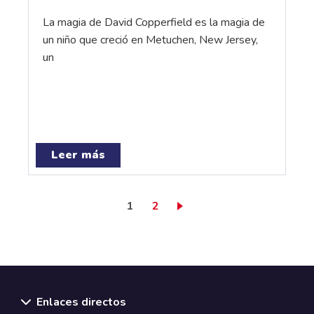
La magia de David Copperfield es la magia de
un niño que creció en Metuchen, New Jersey,
un
Leer más
Página actual
Page
1
2
Enlaces directos