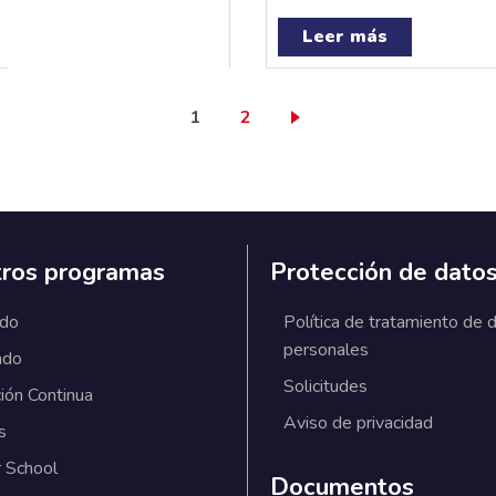
Leer más
Página actual
Page
1
2
ros programas
Protección de dato
ado
Política de tratamiento de 
personales
ado
Solicitudes
ión Continua
Aviso de privacidad
s
 School
Documentos