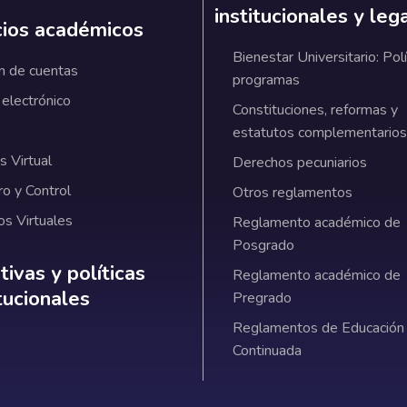
institucionales y leg
cios académicos
Bienestar Universitario: Polí
n de cuentas
programas
 electrónico
Constituciones, reformas y
estatutos complementarios
 Virtual
Derechos pecuniarios
ro y Control
Otros reglamentos
os Virtuales
Reglamento académico de
Posgrado
ativas y políticas institucionales
ivas y políticas
Reglamento académico de
itucionales
Pregrado
Reglamentos de Educación
Continuada