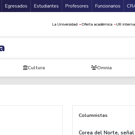
Secundario
Gu
Egresados
Estudiantes
Profesores
Funcionarios
CR
Navegación prin
La Universidad
Oferta académica
UR interna
a
Cultura
Omnia
Columnistas
Corea del Norte, señal