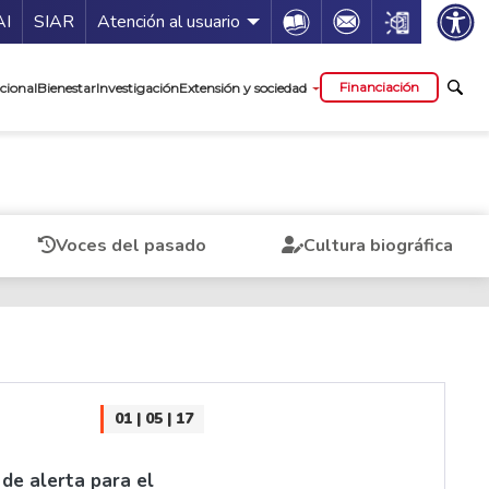
ía de servicios
Icon
Icon
Icon
AI
SIAR
Atención al usuario
cipal
Financiación
cional
Bienestar
Investigación
Extensión y sociedad
Voces del pasado
Cultura biográfica
01 | 05 | 17
 de alerta para el