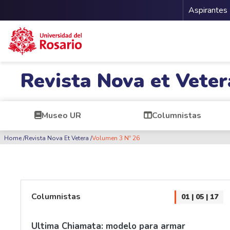
Menu 
Aspirantes
Pasar al contenido principal
Revista Nova et Veter
Museo UR
Columnistas
Ruta de navegación
Home
Revista Nova Et Vetera
Volumen 3 Nº 26
Columnistas
01 | 05 | 17
Ultima Chiamata: modelo para armar