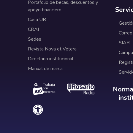
Portafolio de becas, descuentos y
Servi
apoyo financiero
Casa UR
Gestió
CRAI
Correo
Sedes
SIAR
Revista Nova et Vetera
Campus
Directorio institucional
Regist
Manual de marca
Servici
Trabaja
Norm
Normat
con
nosotros.
inst