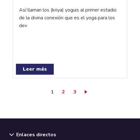
Así llaman los (kriya) yoguis al primer estadio
de la divina conexión que es el yoga para los
dev
Leer más
Página actual
Page
Page
1
2
3
Enlaces directos