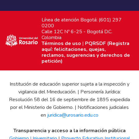
Línea de atención Bogotá: (601) 297
0200
Calle 12C Nº 6-25 - Bogotá D.C.
Colombia
Términos de uso
|
PQRSDF (Registra
aquí: felicitaciones, quejas,
reclamos, sugerencias y derechos de
petición)
Institución de educación superior sujeta a la inspección y
vigilancia del Mineducación. | Personería Jurídica:
Resolución 58 del 16 de septiembre de 1895 expedida
por el Ministerio de Gobierno. | Notificaciones judiciales
en
juridica@urosario.edu.co
Transparencia y acceso a la información pública
Gobierno Universitario
|
Proyecto Educativo Institucional