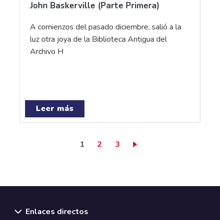
John Baskerville (Parte Primera)
A comienzos del pasado diciembre, salió a la
luz otra joya de la Biblioteca Antigua del
Archivo H
Leer más
Página actual
Page
Page
1
2
3
Enlaces directos