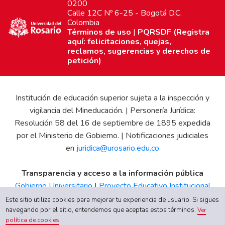
0200
Calle 12C Nº 6-25 - Bogotá D.C.
Colombia
Términos de uso
|
PQRSDF (Registra
aquí: felicitaciones, quejas,
reclamos, sugerencias y derechos de
petición)
Institución de educación superior sujeta a la inspección y
vigilancia del Mineducación. | Personería Jurídica:
Resolución 58 del 16 de septiembre de 1895 expedida
por el Ministerio de Gobierno. | Notificaciones judiciales
en
juridica@urosario.edu.co
Transparencia y acceso a la información pública
Gobierno Universitario
|
Proyecto Educativo Institucional
|
Informe de Gestión
|
Boletín Estadístico
|
Régimen
Este sitio utiliza cookies para mejorar tu experiencia de usuario. Si sigues
Tributario
|
Estados Financieros
|
Código de Ética
|
Canal
navegando por el sitio, entendemos que aceptas estos términos.
Ver
política de cookies
de Integridad UR