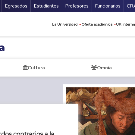
Secundario
Gu
Egresados
Estudiantes
Profesores
Funcionarios
CR
Navegación prin
La Universidad
Oferta académica
UR interna
a
Cultura
Omnia
os contrarios a la