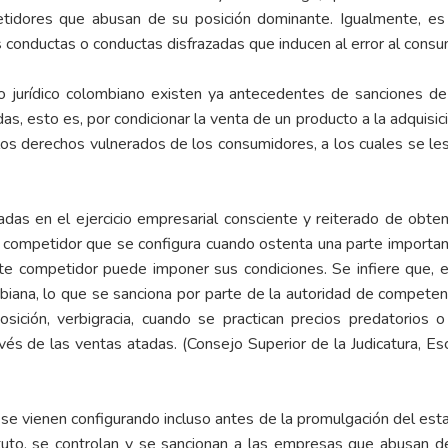
idores que abusan de su posición dominante. Igualmente, es 
 conductas o conductas disfrazadas que inducen al error al consu
o jurídico colombiano existen ya antecedentes de sanciones de
s, esto es, por condicionar la venta de un producto a la adquisici
os derechos vulnerados de los consumidores, a los cuales se les 
adas en el ejercicio empresarial consciente y reiterado de obte
n competidor que se configura cuando ostenta una parte importa
 competidor puede imponer sus condiciones. Se infiere que, 
biana, lo que se sanciona por parte de la autoridad de competen
ción, verbigracia, cuando se practican precios predatorios o s
és de las ventas atadas. (Consejo Superior de la Judicatura, Esc
 se vienen configurando incluso antes de la promulgación del e
uto, se controlan y se sancionan a las empresas que abusan de