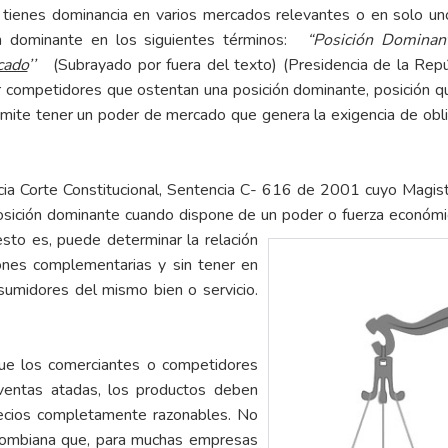
enes dominancia en varios mercados relevantes o en solo uno. S
 dominante en los siguientes términos:
“Posición Dominan
cado
’’
(Subrayado por fuera del texto) (Presidencia de la Rep
or competidores que ostentan una posición dominante, posición q
rmite tener un poder de mercado que genera la exigencia de oblig
ncia Corte Constitucional, Sentencia C- 616 de 2001 cuyo Magist
sición dominante cuando dispone de un poder o fuerza económic
sto es, puede determinar la relación
ciones complementarias y sin tener en
sumidores del mismo bien o servicio.
 que los comerciantes o competidores
 ventas atadas, los productos deben
recios completamente razonables. No
olombiana que, para muchas empresas