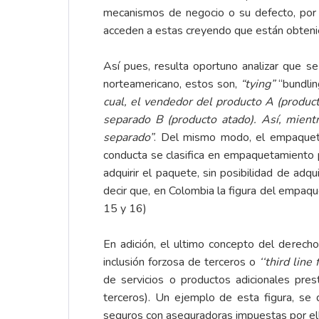
mecanismos de negocio o su defecto, por 
acceden a estas creyendo que están obtenien
Así pues, resulta oportuno analizar que s
norteamericano, estos son,
“tying”
“bundling
cual, el vendedor del producto A (product
separado B (producto atado). Así, mien
separado”
. Del mismo modo, el empaque
conducta se clasifica en empaquetamiento p
adquirir el paquete, sin posibilidad de adq
decir que, en Colombia la figura del empaqu
15 y 16)
En adición, el ultimo concepto del derech
inclusión forzosa de terceros o
‘‘third line 
de servicios o productos adicionales pres
terceros). Un ejemplo de esta figura, se 
seguros con aseguradoras impuestas por ello