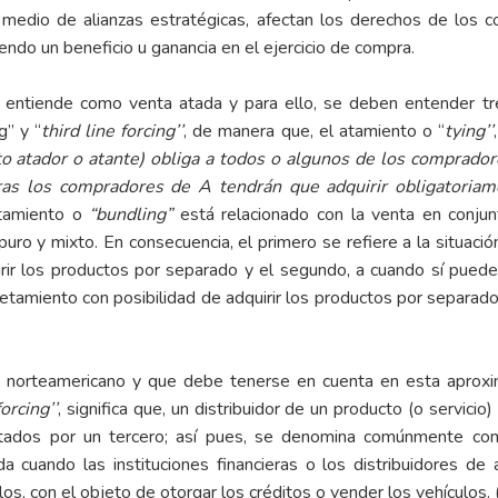
medio de alianzas estratégicas, afectan los derechos de los
do un beneficio u ganancia en el ejercicio de compra.
e entiende como venta atada y para ello, se deben entender t
’’ y ‘‘
third line forcing’’
, de manera que, el atamiento o ‘‘
tying’’
o atador o atante) obliga a todos o algunos de los comprador
tras los compradores de A tendrán que adquirir obligatoria
tamiento o
“bundling”
está relacionado con la venta en conjun
uro y mixto. En consecuencia, el primero se refiere a la situaci
uirir los productos por separado y el segundo, a cuando sí pued
etamiento con posibilidad de adquirir los productos por separado
o norteamericano y que debe tenerse en cuenta en esta aproxim
forcing’’
, significa que, un distribuidor de un producto (o servicio)
tados por un tercero; así pues, se denomina comúnmente como 
da cuando las instituciones financieras o los distribuidores d
s, con el objeto de otorgar los créditos o vender los vehículos