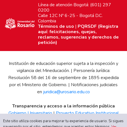
Línea de atención Bogotá: (601) 297
0200
Calle 12C Nº 6-25 - Bogotá D.C.
Colombia
Términos de uso
|
PQRSDF (Registra
aquí: felicitaciones, quejas,
reclamos, sugerencias y derechos de
petición)
Institución de educación superior sujeta a la inspección y
vigilancia del Mineducación. | Personería Jurídica:
Resolución 58 del 16 de septiembre de 1895 expedida
por el Ministerio de Gobierno. | Notificaciones judiciales
en
juridica@urosario.edu.co
Transparencia y acceso a la información pública
Gobierno Universitario
|
Proyecto Educativo Institucional
|
Informe de Gestión
|
Boletín Estadístico
|
Régimen
Este sitio utiliza cookies para mejorar tu experiencia de usuario. Si sigues
navegando por el sitio, entendemos que aceptas estos términos.
Ver