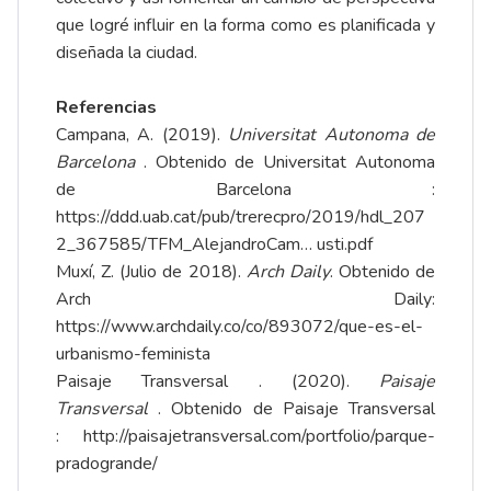
que logré influir en la forma como es planificada y
diseñada la ciudad.
Referencias
Campana, A. (2019).
Universitat Autonoma de
Barcelona
. Obtenido de Universitat Autonoma
de Barcelona :
https://ddd.uab.cat/pub/trerecpro/2019/hdl_207
2_367585/TFM_AlejandroCam…
usti.pdf
Muxí, Z. (Julio de 2018).
Arch Daily
. Obtenido de
Arch Daily:
https://
www.archdaily.co/co/893072/que-es-el-
urbanismo-feminista
Paisaje Transversal . (2020).
Paisaje
Transversal
. Obtenido de Paisaje Transversal
:
http://paisajetransversal.com/portfolio/parque-
pradogrande/