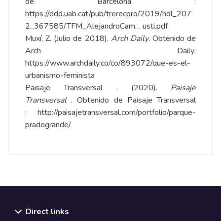
de Barcelona :
https://ddd.uab.cat/pub/trerecpro/2019/hdl_207
2_367585/TFM_AlejandroCam…
usti.pdf
Muxí, Z. (Julio de 2018).
Arch Daily
. Obtenido de
Arch Daily:
https://
www.archdaily.co/co/893072/que-es-el-
urbanismo-feminista
Paisaje Transversal . (2020).
Paisaje
Transversal
. Obtenido de Paisaje Transversal
:
http://paisajetransversal.com/portfolio/parque-
pradogrande/
Direct links