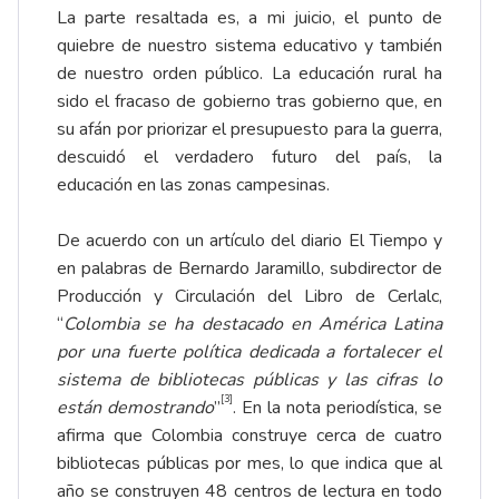
La parte resaltada es, a mi juicio, el punto de
quiebre de nuestro sistema educativo y también
de nuestro orden público. La educación rural ha
sido el fracaso de gobierno tras gobierno que, en
su afán por priorizar el presupuesto para la guerra,
descuidó el verdadero futuro del país, la
educación en las zonas campesinas.
De acuerdo con un artículo del diario El Tiempo y
en palabras de Bernardo Jaramillo, subdirector de
Producción y Circulación del Libro de Cerlalc,
“
Colombia se ha destacado en Am
é
rica Latina
por una fuerte pol
í
tica dedicada a fortalecer el
sistema de bibliotecas p
ú
blicas y las cifras lo
[3]
est
á
n demostrando
”
. En la nota periodística, se
afirma que Colombia construye cerca de cuatro
bibliotecas públicas por mes, lo que indica que al
año se construyen 48 centros de lectura en todo