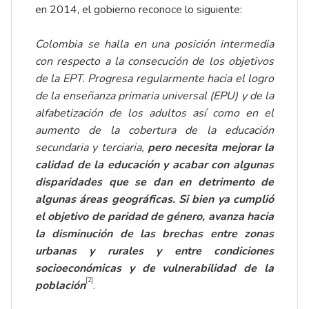
en 2014, el gobierno reconoce lo siguiente:
Colombia se halla en una posici
ó
n intermedia
con respecto a la consecuci
ó
n de los objetivos
de la EPT. Progresa regularmente hacia el logro
de la ense
ñ
anza primaria universal (EPU) y de la
alfabetizaci
ó
n de los adultos as
í
como en el
aumento de la cobertura de la educaci
ó
n
secundaria y terciaria,
pero necesita mejorar la
calidad de la educaci
ó
n y acabar con algunas
disparidades que se dan en detrimento de
algunas
á
reas geogr
á
ficas. Si bien ya cumpli
ó
el objetivo de paridad de g
é
nero, avanza hacia
la disminuci
ó
n de las brechas entre zonas
urbanas y rurales y entre condiciones
socioecon
ó
micas y de vulnerabilidad de la
[2]
poblaci
ó
n
.