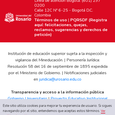
Línea de atención Bogotá: (601) 297
0200
Calle 12C Nº 6-25 - Bogotá D.C.
Colombia
Términos de uso
|
PQRSDF (Registra
aquí: felicitaciones, quejas,
reclamos, sugerencias y derechos de
petición)
Institución de educación superior sujeta a la inspección y
vigilancia del Mineducación. | Personería Jurídica:
Resolución 58 del 16 de septiembre de 1895 expedida
por el Ministerio de Gobierno. | Notificaciones judiciales
en
juridica@urosario.edu.co
Transparencia y acceso a la información pública
Gobierno Universitario
|
Proyecto Educativo Institucional
|
Informe de Gestión
|
Boletín Estadístico
|
Régimen
Este sitio utiliza cookies para mejorar tu experiencia de usuario. Si sigues
Tributario
|
Estados Financieros
|
Código de Ética
|
Canal
navegando por el sitio, entendemos que aceptas estos términos.
Ver