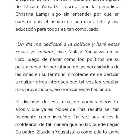
de Malala Yousafzai, escrita por la periodista
Christina Lamp) sigo sin entender por qué en
nuestro país el asunto de una niñez feliz y una
educación para todos es tan complicado.
“
Un d
í
a me dedicar
é
a la pol
í
tica y har
é
estas
cosas yo misma
”, dice Malala Yousafzai en su
libro, luego de narrar cómo los políticos de su
país, a pesar de percatarse de las necesidades de
las niñas en su territorio, simplemente se dedican
a realizar otros intereses que tal vez les resultan
más provechosos, económicamente hablando.
El discurso de esta niña, de apenas diecisiete
años y que ya es Nobel de Paz, resulta ser tan
fascinante como increíble. Tal vez sus raíces la
moldearon de tal manera que no las puede negar.
Su padre, Ziauddin Yousafzai, o como ella lo llama