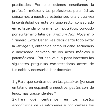
practicados. Por eso, quienes enseñamos la
profesión médica y las profesiones paramédicas
señalamos a nuestros estudiantes una y otra vez
la centralidad de este principio rector consagrado
en el legendario juramento hipocrático, conocido
por su término latín de “
Primum Non Nocere
” o
“Primero Evitar Dañar” (es decir-: ante todo evitar
la
iatrogenia
, entendida como el daño secundario
e indeseado derivado de los actos médicos y
paramédicos). Por eso vale la pena hacernos las
siguientes preguntas esclarecedoras acerca de
tan noble y necesaria labor docente:
1-¿Para qué centrarnos en las
palabras
(ya sean
en latín o en español) si nuestros
gestos
son, de
lejos, más trascendentes ?
2-¿Para qué centrarnos en los
costos
económicos de la iatrogenia
si con certeza los