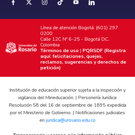
Línea de atención Bogotá: (601) 297
0200
Calle 12C Nº 6-25 - Bogotá D.C.
Colombia
Términos de uso
|
PQRSDF (Registra
aquí: felicitaciones, quejas,
reclamos, sugerencias y derechos de
petición)
Institución de educación superior sujeta a la inspección y
vigilancia del Mineducación. | Personería Jurídica:
Resolución 58 del 16 de septiembre de 1895 expedida
por el Ministerio de Gobierno. | Notificaciones judiciales
en
juridica@urosario.edu.co