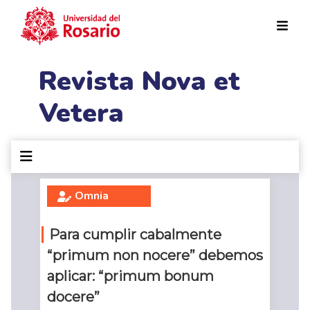
Pasar al contenido principal
Revista Nova et
Vetera
Omnia
Para cumplir cabalmente
“primum non nocere” debemos
aplicar: “primum bonum
docere”