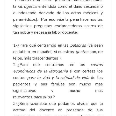
“Primero Evitar Dañar” (es decir-: ante todo evitar
la
iatrogenia
, entendida como el daño secundario
e indeseado derivado de los actos médicos y
paramédicos). Por eso vale la pena hacernos las
siguientes preguntas esclarecedoras acerca de
tan noble y necesaria labor docente:
1-¿Para qué centrarnos en las
palabras
(ya sean
en latín o en español) si nuestros
gestos
son, de
lejos, más trascendentes ?
2-¿Para qué centrarnos en los
costos
económicos de la iatrogenia
si con certeza los
costos
para la vida y la calidad de vida
de los
pacientes y sus familias son mucho mas
significativos y mucho más
relevantes
para
ellos
?
3-¿Será razonable que podamos olvidar que la
actitud del docente en presencia de sus