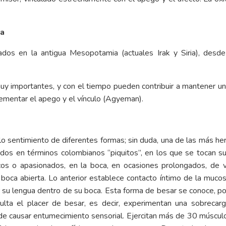
ca
dos en la antigua Mesopotamia (actuales Irak y Siria), desd
muy importantes, y con el tiempo pueden contribuir a mantener una
rementar el apego y el vínculo (Agyeman).
o sentimiento de diferentes formas; sin duda, una de las más he
s en términos colombianos “piquitos”, en los que se tocan sus 
os o apasionados, en la boca, en ocasiones prolongados, de 
boca abierta. Lo anterior establece contacto íntimo de la mucosa
 su lengua dentro de su boca. Esta forma de besar se conoce, p
ulta el placer de besar, es decir, experimentan una sobrecarg
e causar entumecimiento sensorial. Ejercitan más de 30 músculos