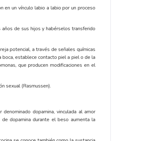
 en un vínculo labio a labio por un proceso
años de sus hijos y habérselos transferido
reja potencial, a través de señales químicas
a boca, establece contacto piel a piel o de la
romonas, que producen modificaciones en el
ción sexual (Rasmussen).
or denominado dopamina, vinculada al amor
to de dopamina durante el beso aumenta la
itocina se conoce también como la sustancia