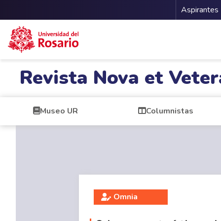
Menu 
Aspirantes
Pasar al contenido principal
Revista Nova et Veter
Museo UR
Columnistas
Omnia