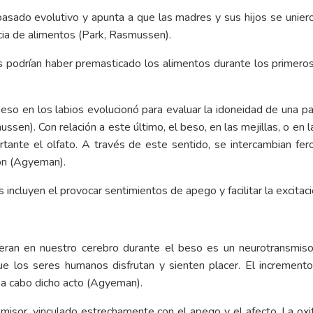
asado evolutivo y apunta a que las madres y sus hijos se unieron
ia de alimentos (Park, Rasmussen).
 podrían haber premasticado los alimentos durante los primeros 
so en los labios evolucionó para evaluar la idoneidad de una pa
ssen). Con relación a este último, el beso, en las mejillas, o en l
tante el olfato. A través de este sentido, se intercambian fe
ión (Agyeman).
incluyen el provocar sentimientos de apego y facilitar la excita
beran en nuestro cerebro durante el beso es un neurotransmis
que los seres humanos disfrutan y sienten placer. El incremen
 a cabo dicho acto (Agyeman).
nsmisor, vinculado estrechamente con el apego y el afecto. La ox