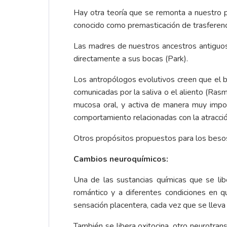
Hay otra teoría que se remonta a nuestro p
conocido como premasticación de trasferenc
Las madres de nuestros ancestros antiguos
directamente a sus bocas (Park).
Los antropólogos evolutivos creen que el be
comunicadas por la saliva o el aliento (Rasmu
mucosa oral, y activa de manera muy impor
comportamiento relacionadas con la atracc
Otros propósitos propuestos para los besos 
Cambios neuroquímicos:
Una de las sustancias químicas que se li
romántico y a diferentes condiciones en 
sensación placentera, cada vez que se lleva
También se libera oxitocina, otro neurotra