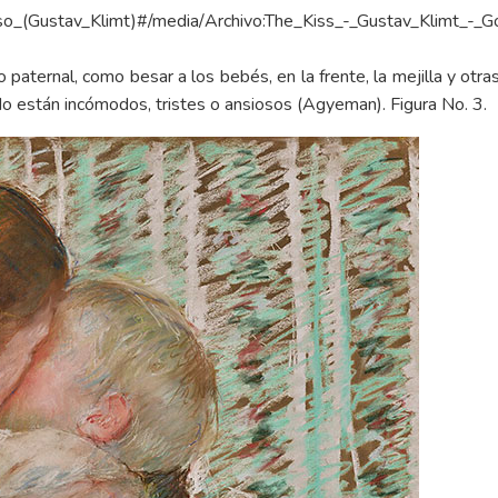
beso_(Gustav_Klimt)#/media/Archivo:The_Kiss_-_Gustav_Klimt_-_Go
aternal, como besar a los bebés, en la frente, la mejilla y otr
o están incómodos, tristes o ansiosos (Agyeman). Figura No. 3.