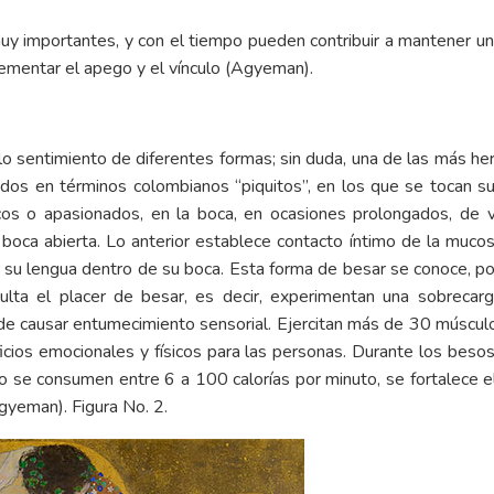
muy importantes, y con el tiempo pueden contribuir a mantener una
rementar el apego y el vínculo (Agyeman).
o sentimiento de diferentes formas; sin duda, una de las más he
s en términos colombianos “piquitos”, en los que se tocan sus 
os o apasionados, en la boca, en ocasiones prolongados, de 
boca abierta. Lo anterior establece contacto íntimo de la mucosa
 su lengua dentro de su boca. Esta forma de besar se conoce, p
ulta el placer de besar, es decir, experimentan una sobrecarg
e causar entumecimiento sensorial. Ejercitan más de 30 músculos
ficios emocionales y físicos para las personas. Durante los bes
se consumen entre 6 a 100 calorías por minuto, se fortalece el 
gyeman). Figura No. 2.