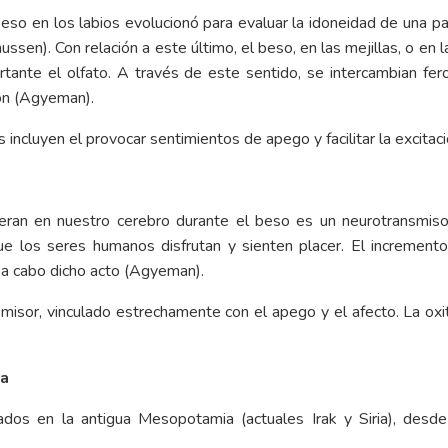
so en los labios evolucionó para evaluar la idoneidad de una pa
ssen). Con relación a este último, el beso, en las mejillas, o en l
tante el olfato. A través de este sentido, se intercambian fe
ión (Agyeman).
incluyen el provocar sentimientos de apego y facilitar la excita
beran en nuestro cerebro durante el beso es un neurotransmis
que los seres humanos disfrutan y sienten placer. El incremen
 a cabo dicho acto (Agyeman).
nsmisor, vinculado estrechamente con el apego y el afecto. La ox
ca
dos en la antigua Mesopotamia (actuales Irak y Siria), desd