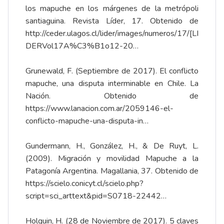
los mapuche en los márgenes de la metrópoli
santiaguina. Revista Líder, 17. Obtenido de
http://ceder.ulagos.cl/lider/images/numeros/17/[LI
DERVol17A%C3%B1o12-20…
Grunewald, F. (Septiembre de 2017). El conflicto
mapuche, una disputa interminable en Chile. La
Nación. Obtenido de
https://www.lanacion.com.ar/2059146-el-
conflicto-mapuche-una-disputa-in…
Gundermann, H., González, H., & De Ruyt, L.
(2009). Migración y movilidad Mapuche a la
Patagonía Argentina. Magallania, 37. Obtenido de
https://scielo.conicyt.cl/scielo.php?
script=sci_arttext&pid=S0718-22442…
Holguin, H. (28 de Noviembre de 2017). 5 claves