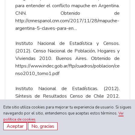
para entender el conflicto mapuche en Argentina.
CNN. Obtenido de
http://cnnespanol.cnn.com/2017/11/28/mapuche-
argentina-5-claves-para-en…
Instituto Nacional de Estadística y Censos.
(2012). Censo Nacional de Población, Hogares y
Viviendas 2010. Buenos Aires. Obtenido de
https://www.indec.gob.ar/ftp/cuadros/poblacion/ce
nso2010_tomo1.pdf
Instituto Nacional de Estadísticas. (2012).
Síntesis de Resultados Censo de Chile 2012.
Obtenido de
Este sitio utiliza cookies para mejorar tu experiencia de usuario. Si sigues
http://estudios.anda.cl/recursos/censo_2012.pdf
navegando por el sitio, entendemos que aceptas estos términos.
Ver
política de cookies
Aceptar
No, gracias
Kropff, L. (2005). Activismo mapuche en
Argentina: trayectoria histórica y nuevas