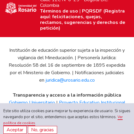
Colombia
Términos de uso
|
PQRSDF (Registra
aquí: felicitaciones, quejas,
reclamos, sugerencias y derechos de
petición)
Institución de educación superior sujeta a la inspección y
vigilancia del Mineducación. | Personería Jurídica:
Resolución 58 del 16 de septiembre de 1895 expedida
por el Ministerio de Gobierno. | Notificaciones judiciales
en
juridica@urosario.edu.co
Transparencia y acceso a la información pública
Gobierno Universitario
|
Proyecto Educativo Institucional
|
Informe de Gestión
|
Boletín Estadístico
|
Régimen
Este sitio utiliza cookies para mejorar tu experiencia de usuario. Si sigues
Tributario
|
Estados Financieros
|
Código de Ética
|
Canal
navegando por el sitio, entendemos que aceptas estos términos.
Ver
política de cookies
de Integridad UR
Aceptar
No, gracias