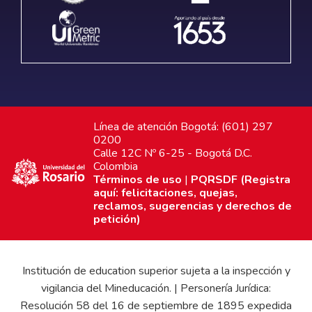
Línea de atención Bogotá: (601) 297
0200
Calle 12C Nº 6-25 - Bogotá D.C.
Colombia
Términos de uso
|
PQRSDF (Registra
aquí: felicitaciones, quejas,
reclamos, sugerencias y derechos de
petición)
Institución de education superior sujeta a la inspección y
vigilancia del Mineducación. | Personería Jurídica:
Resolución 58 del 16 de septiembre de 1895 expedida